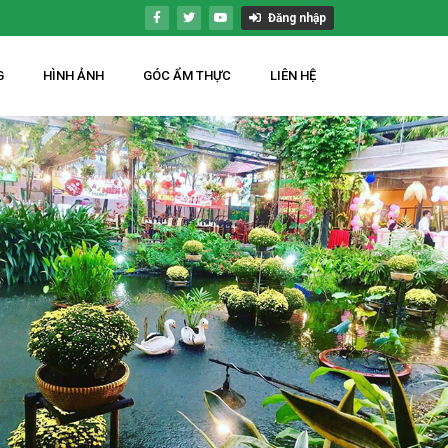
Đăng nhập
G
HÌNH ẢNH
GÓC ẨM THỰC
LIÊN HỆ