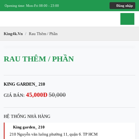
Opening time: Mon-Fri 08:00 - 23:00
Đăng nhập
King4k.vn
Rau Thêm / Phần
RAU THÊM / PHẦN
KING GARDEN_ 210
45,000Đ
50,000
GIÁ BÁN:
HỆ THỐNG NHÀ HÀNG
King garden_ 210
210 Nguyễn văn luông phường 11, quận 6. TP HCM