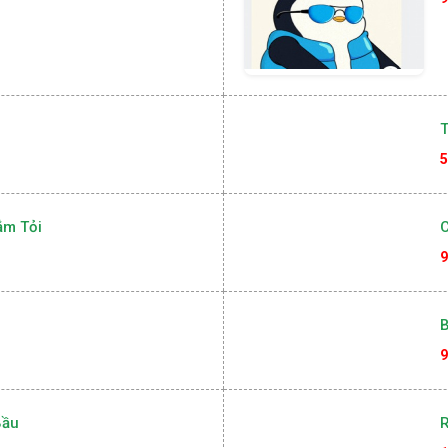
T
5
ắm Tỏi
9
9