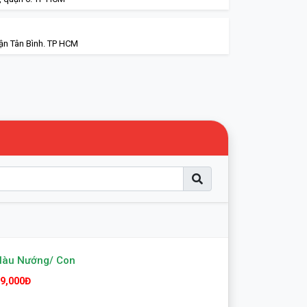
ận Tân Bình. TP HCM
Hàu Nướng/ Con
9,000Đ