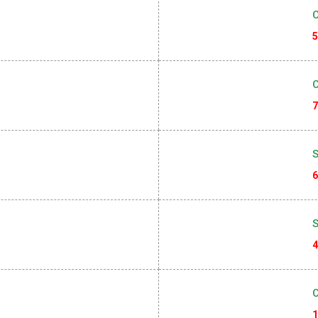
3
C
5
C
7
S
6
4