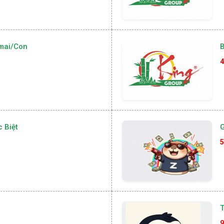
mai/con
4
 Biệt
G
5
T
9