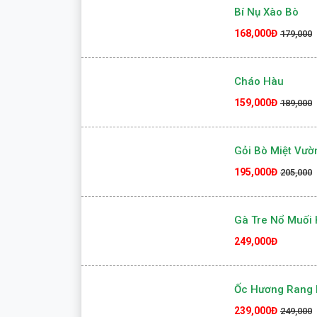
155,000Đ
175,000
Bí Nụ Xào Bò
168,000Đ
179,000
Cháo Hàu
159,000Đ
189,000
Gỏi Bò Miệt Vườ
195,000Đ
205,000
Gà Tre Nổ Muối 
249,000Đ