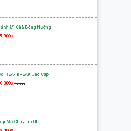
Bánh Mì Chà Bông Nướng
5,000Đ
ói TEA- BREAK Cao Cấp
0,000Đ
70,000
óp Mỡ Cháy Tỏi Ớt
9,000Đ