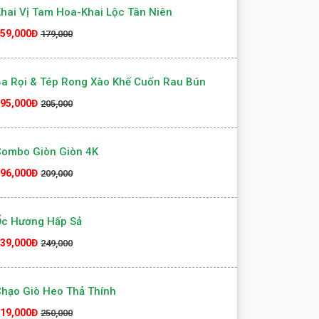
65,000Đ
175,000
hai Vị Tam Hoa-Khai Lộc Tân Niên
59,000Đ
179,000
a Rọi & Tép Rong Xào Khế Cuốn Rau Bún
95,000Đ
205,000
Combo Giòn Giòn 4K
96,000Đ
209,000
Ốc Hương Hấp Sả
39,000Đ
249,000