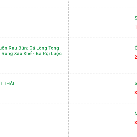
Muối
C
2
S
1
uốn Rau Bún: Cá Lòng Tong
Ố
p Rong Xào Khế - Ba Rọi Luộc
2
T THÁI
S
3
M