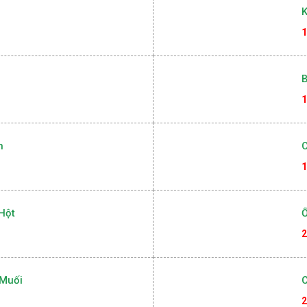
1
K
1
B
1
n
1
Hột
2