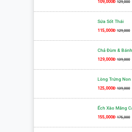
Hột Vịt Lộn Um 
109,000Đ
129,000
Sứa Sốt Thái
115,000Đ
129,000
Chả Đùm & Bánh
129,000Đ
139,000
Lòng Trứng Non 
125,000Đ
139,000
Ếch Xào Măng C