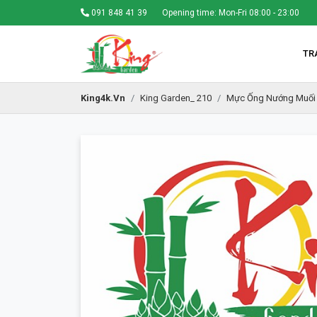
091 848 41 39
Opening time: Mon-Fri 08:00 - 23:00
TR
King4k.vn
King Garden_ 210
Mực Ống Nướng Muối 