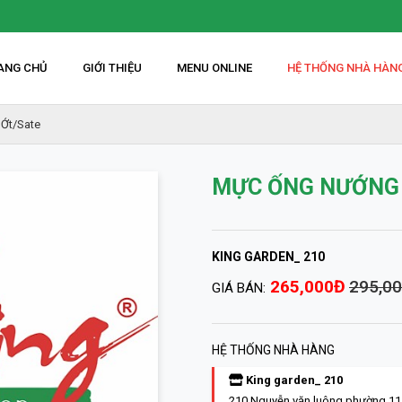
ANG CHỦ
GIỚI THIỆU
MENU ONLINE
HỆ THỐNG NHÀ HÀN
Ớt/sate
MỰC ỐNG NƯỚNG 
KING GARDEN_ 210
265,000Đ
295,0
GIÁ BÁN:
HỆ THỐNG NHÀ HÀNG
King garden_ 210
210 Nguyễn văn luông phường 11