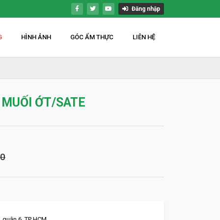
Đăng nhập
G
HÌNH ẢNH
GÓC ẨM THỰC
LIÊN HỆ
MUỐI ỚT/SATE
00
, quận 6. TP HCM