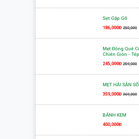
Ốc Hương Rang 
239,000Đ
249,000
Set Gặp Gỡ
186,000Đ
250,000
Mẹt Đồng Quê C
Chiên Giòn - Té
245,000Đ
259,000
MẸT HẢI SẢN SỐ
359,000Đ
369,000
BÁNH KEM