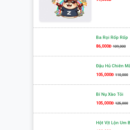
Ba Rọi Rốp Rốp
86,000Đ
109,000
Đậu Hủ Chiên M
105,000Đ
110,000
Bí Nụ Xào Tỏi
105,000Đ
125,000