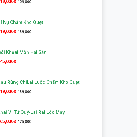
au Rừng ChiLai Xào Tỏi
19,000Đ
129,000
í Nụ Chấm Kho Quẹt
19,000Đ
139,000
ỏi Khoai Môn Hải Sản
45,000Đ
au Rừng ChiLai Luộc Chấm Kho Quẹt
19,000Đ
139,000
hai Vị Tứ Quý-Lai Rai Lộc May