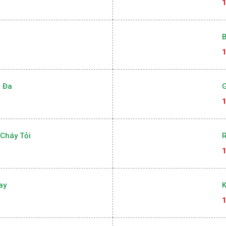
Bầu
R
1
B
1
 Đa
G
1
Cháy Tỏi
R
1
ay
K