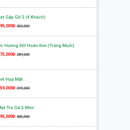
hạo Giò Heo Thả Thính
19,000Đ
250,000
et Gặp Gỡ 2 (4 Khách)
95,000Đ
250,000
c Hương Sốt Hoàn Kim (Trứng Muối)
75,000Đ
289,000
et Họp Mặt
59,000Đ
399,000
ẹt Tre Gà 5 Món