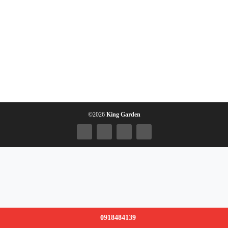
©2026
King Garden
0918484139