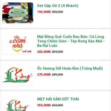
Set Gặp Gỡ 2 (4 Khách)
195,000Đ
250,000
Mẹt Đồng Quê Cuốn Rau Bún: Cá Lòng
Tong Chiên Giòn - Tép Rong Xào Khế -
Ba Rọi Luộc
245,000Đ
259,000
Ốc Hương Sốt Hoàn Kim (Trứng Muối)
275,000Đ
289,000
MẸT HẢI SẢN SỐT THÁI
359,000Đ
369,000