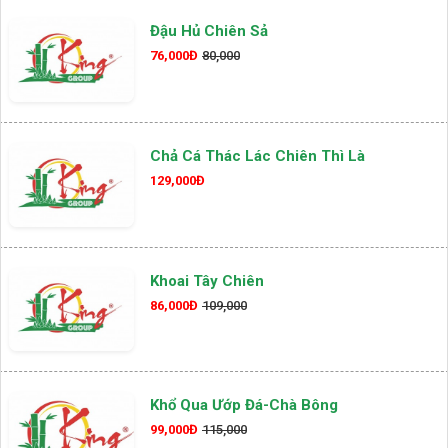
Đậu Hủ Chiên Sả
76,000Đ
80,000
Chả Cá Thác Lác Chiên Thì Là
129,000Đ
Khoai Tây Chiên
86,000Đ
109,000
Khổ Qua Ướp Đá-Chà Bông
99,000Đ
115,000