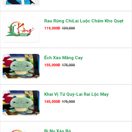
Rau Rừng ChiLai Luộc Chấm Kho Quẹt
119,000Đ
139,000
Ếch Xào Măng Cay
155,000Đ
175,000
Khai Vị Tứ Quý-Lai Rai Lộc May
165,000Đ
175,000
Bí Nụ Xào Bò