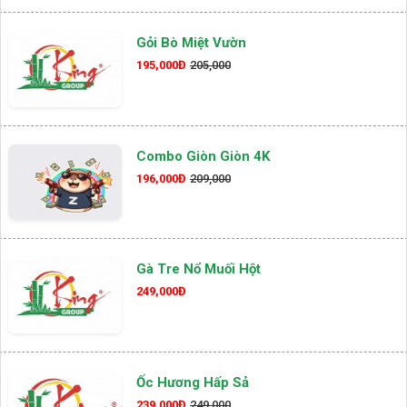
Gỏi Bò Miệt Vườn
195,000Đ
205,000
Combo Giòn Giòn 4K
196,000Đ
209,000
Gà Tre Nổ Muối Hột
249,000Đ
Ốc Hương Hấp Sả
239,000Đ
249,000