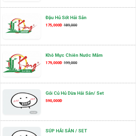
Đậu Hủ Sốt Hải Sản
175,000Đ
189,000
Khô Mực Chiên Nước Mắm
179,000Đ
199,000
Gỏi Củ Hủ Dừa Hải Sản/ Set
590,000Đ
SÚP HẢI SẢN / SET