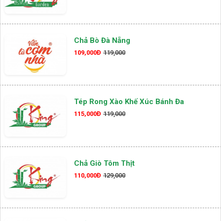
Chả Bò Đà Nẵng
109,000Đ
119,000
Tép Rong Xào Khế Xúc Bánh Đa
115,000Đ
119,000
Chả Giò Tôm Thịt
110,000Đ
129,000