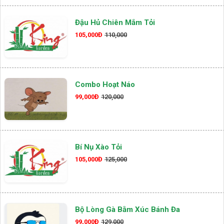
Đậu Hủ Chiên Mắm Tỏi
105,000Đ
110,000
Combo Hoạt Náo
99,000Đ
120,000
Bí Nụ Xào Tỏi
105,000Đ
125,000
Bộ Lòng Gà Bằm Xúc Bánh Đa
99,000Đ
129,000