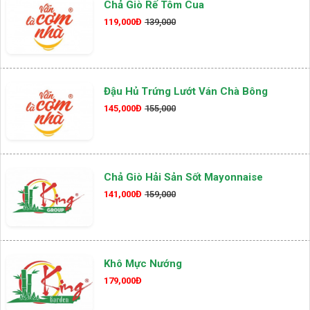
Chả Giò Rế Tôm Cua
119,000Đ
139,000
Đậu Hủ Trứng Lướt Ván Chà Bông
145,000Đ
155,000
Chả Giò Hải Sản Sốt Mayonnaise
141,000Đ
159,000
Khô Mực Nướng
179,000Đ