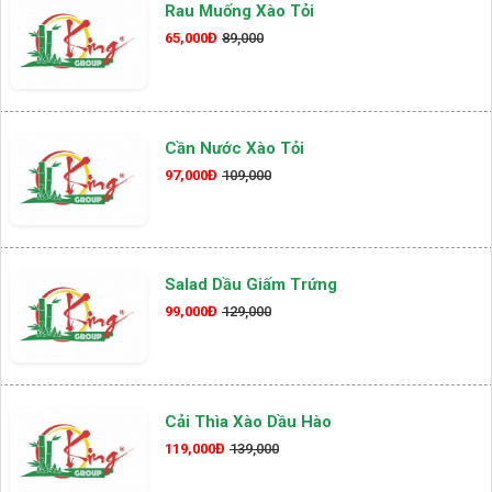
Rau Muống Xào Tỏi
65,000Đ
89,000
Cần Nước Xào Tỏi
97,000Đ
109,000
Salad Dầu Giấm Trứng
99,000Đ
129,000
Cải Thìa Xào Dầu Hào
119,000Đ
139,000