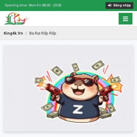
Opening time: Mon-Fri 08:00 - 23:00
Đăng nhập
King4k.vn
Ba Rọi Rốp Rốp