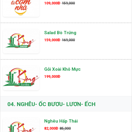
109,000Đ
159,000
Salad Bò Trứng
159,000Đ
169,000
Gỏi Xoài Khô Mực
199,000Đ
04.
NGHÊU- ỐC BƯƠU- LƯƠN- ẾCH
Nghêu Hấp Thái
82,000Đ
85,000