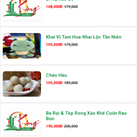
168,000Đ
179,000
Khai Vị Tam Hoa-Khai Lộc Tân Niên
159,000Đ
179,000
Cháo Hàu
159,000Đ
189,000
Ba Rọi & Tép Rong Xào Khế Cuốn Rau
Bún
195,000Đ
205,000