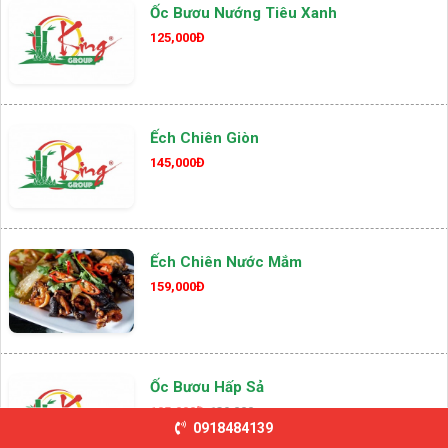
Ốc Bươu Nướng Tiêu Xanh
125,000Đ
Ếch Chiên Giòn
145,000Đ
Ếch Chiên Nước Mắm
159,000Đ
Ốc Bươu Hấp Sả
105,000Đ
139,000
0918484139