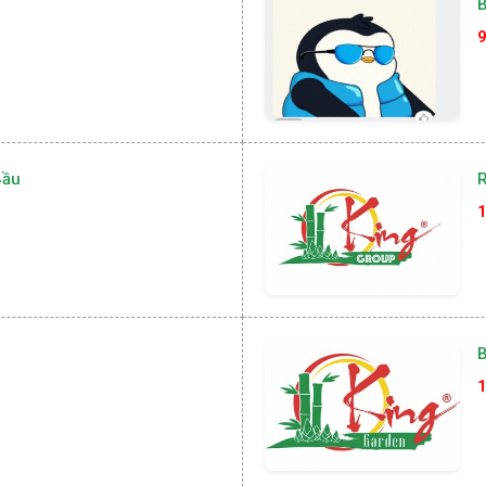
9
Bầu
R
1
B
1