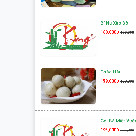
Bí Nụ Xào Bò
168,000Đ
179,000
Cháo Hàu
159,000Đ
189,000
Gỏi Bò Miệt Vườ
195,000Đ
205,000