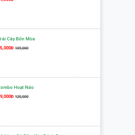
rái Cây Bốn Mùa
5,000Đ
109,000
Combo Hoạt Náo
9,000Đ
120,000