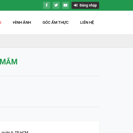
Đăng nhập
G
HÌNH ẢNH
GÓC ẨM THỰC
LIÊN HỆ
 MẮM
, quận 6. TP HCM