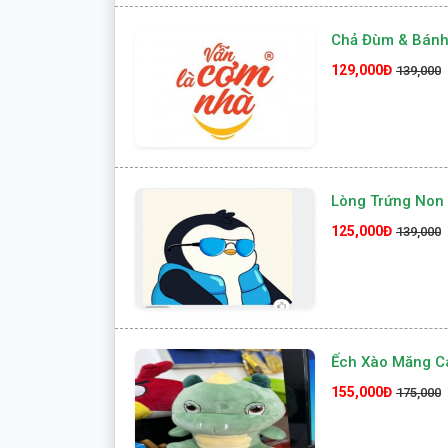
Chả Đùm & Bánh
129,000Đ
139,000
Lòng Trứng Non 
125,000Đ
139,000
Ếch Xào Măng C
155,000Đ
175,000