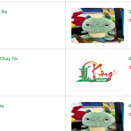
 Đa
G
1
Cháy Tỏi
R
1
ay
K
1