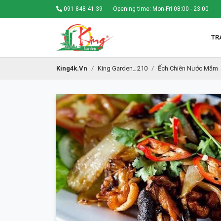
091 848 41 39
Opening time: Mon-Fri 08:00 - 23:00
TR
King4k.vn
King Garden_ 210
Ếch Chiên Nước Mắm