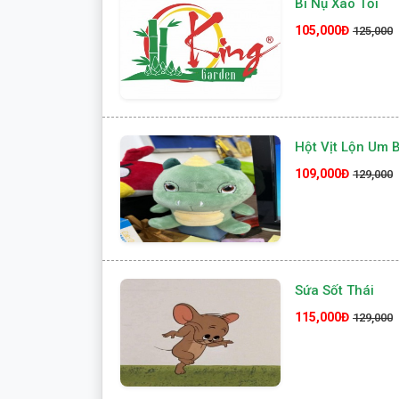
Bí Nụ Xào Tỏi
105,000Đ
125,000
Hột Vịt Lộn Um 
109,000Đ
129,000
Sứa Sốt Thái
115,000Đ
129,000