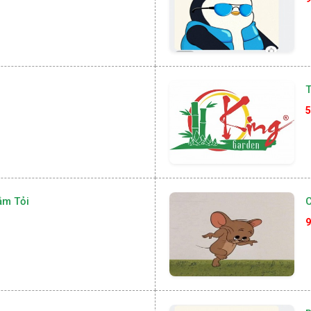
T
5
ắm Tỏi
9