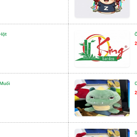
Hột
2
Muối
C
2
S