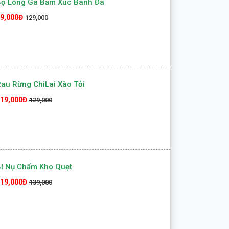
Bộ Lòng Gà Bằm Xúc Bánh Đa
9,000Đ
129,000
au Rừng ChiLai Xào Tỏi
19,000Đ
129,000
í Nụ Chấm Kho Quẹt
19,000Đ
139,000