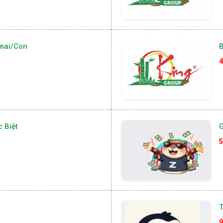
mai/con
4
 Biệt
G
5
T
9