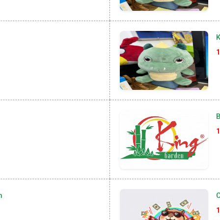
K
1
B
1
n
1