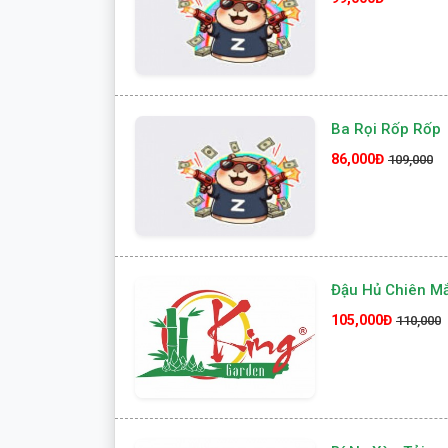
Ba Rọi Rốp Rốp
86,000Đ
109,000
Đậu Hủ Chiên M
105,000Đ
110,000