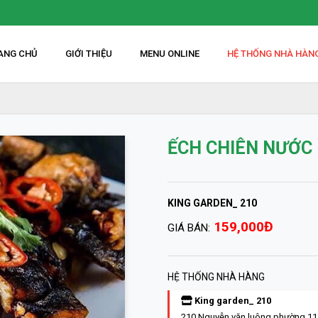
ANG CHỦ
GIỚI THIỆU
MENU ONLINE
HỆ THỐNG NHÀ HÀN
ẾCH CHIÊN NƯỚC
KING GARDEN_ 210
159,000Đ
GIÁ BÁN:
HỆ THỐNG NHÀ HÀNG
King garden_ 210
210 Nguyễn văn luông phường 11