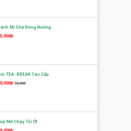
Bánh Mì Chà Bông Nướng
5,000Đ
ói TEA- BREAK Cao Cấp
0,000Đ
70,000
óp Mỡ Cháy Tỏi Ớt
9,000Đ