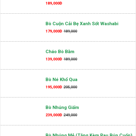
189,000Đ
Bò Cuộn Cải Bẹ Xanh Sốt Washabi
179,000Đ
189,000
Cháo Bò Bằm
139,000Đ
189,000
Bò Né Khổ Qua
195,000Đ
205,000
Bò Nhúng Giấm
239,000Đ
249,000
Bò Nhúng Mẻ (Tặng Kèm Rau Bún Cuốn)