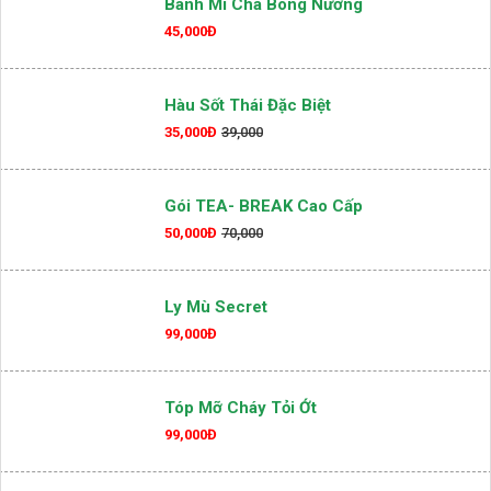
Bánh Mì Chà Bông Nướng
45,000Đ
Hàu Sốt Thái Đặc Biệt
35,000Đ
39,000
Gói TEA- BREAK Cao Cấp
50,000Đ
70,000
Ly Mù Secret
99,000Đ
Tóp Mỡ Cháy Tỏi Ớt
99,000Đ