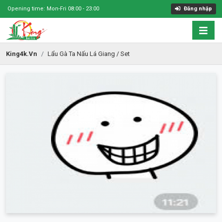
Opening time: Mon-Fri 08:00 - 23:00
Đăng nhập
King4k.vn
Lẩu Gà Ta Nấu Lá Giang / Set