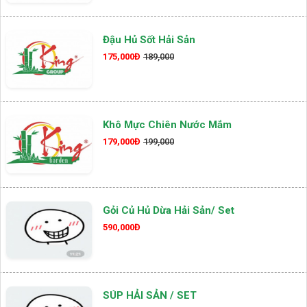
Đậu Hủ Sốt Hải Sản
175,000Đ
189,000
Khô Mực Chiên Nước Mắm
179,000Đ
199,000
Gỏi Củ Hủ Dừa Hải Sản/ Set
590,000Đ
SÚP HẢI SẢN / SET