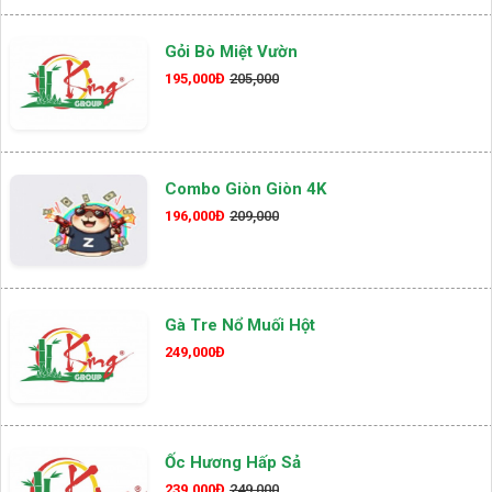
Gỏi Bò Miệt Vườn
195,000Đ
205,000
Combo Giòn Giòn 4K
196,000Đ
209,000
Gà Tre Nổ Muối Hột
249,000Đ
Ốc Hương Hấp Sả
239,000Đ
249,000