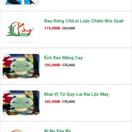
Rau Rừng ChiLai Luộc Chấm Kho Quẹt
119,000Đ
139,000
Ếch Xào Măng Cay
155,000Đ
175,000
Khai Vị Tứ Quý-Lai Rai Lộc May
165,000Đ
175,000
Bí Nụ Xào Bò