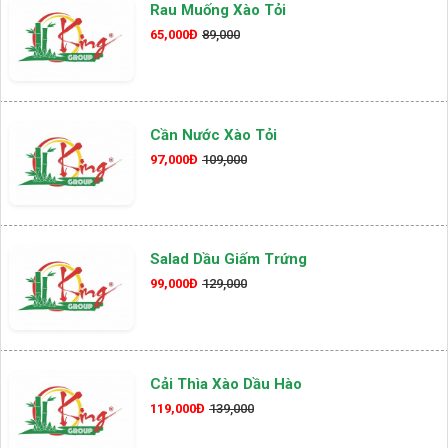
Rau Muống Xào Tỏi
65,000Đ
89,000
Cần Nước Xào Tỏi
97,000Đ
109,000
Salad Dầu Giấm Trứng
99,000Đ
129,000
Cải Thìa Xào Dầu Hào
119,000Đ
139,000