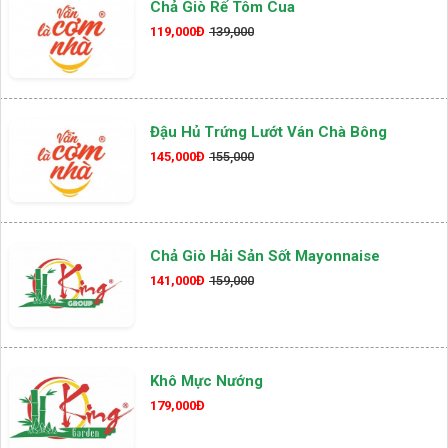
Chả Giò Rế Tôm Cua
119,000Đ
139,000
Đậu Hủ Trứng Lướt Ván Chà Bông
145,000Đ
155,000
Chả Giò Hải Sản Sốt Mayonnaise
141,000Đ
159,000
Khô Mực Nướng
179,000Đ