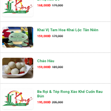
168,000Đ
179,000
Khai Vị Tam Hoa-Khai Lộc Tân Niên
159,000Đ
179,000
Cháo Hàu
159,000Đ
189,000
Ba Rọi & Tép Rong Xào Khế Cuốn Rau
Bún
195,000Đ
205,000