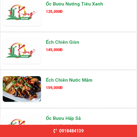
Ốc Bươu Nướng Tiêu Xanh
125,000Đ
Ếch Chiên Giòn
145,000Đ
Ếch Chiên Nước Mắm
159,000Đ
Ốc Bươu Hấp Sả
105,000Đ
139,000
0918484139