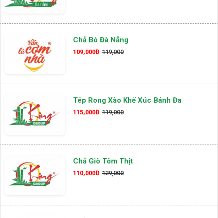
Chả Bò Đà Nẵng
109,000Đ
119,000
Tép Rong Xào Khế Xúc Bánh Đa
115,000Đ
119,000
Chả Giò Tôm Thịt
110,000Đ
129,000