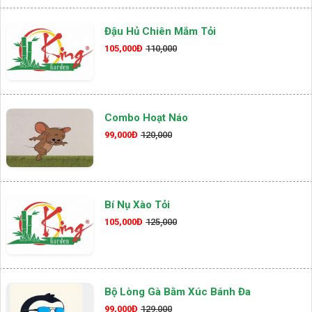
Đậu Hủ Chiên Mắm Tỏi
105,000Đ
110,000
Combo Hoạt Náo
99,000Đ
120,000
Bí Nụ Xào Tỏi
105,000Đ
125,000
Bộ Lòng Gà Bằm Xúc Bánh Đa
99,000Đ
129,000