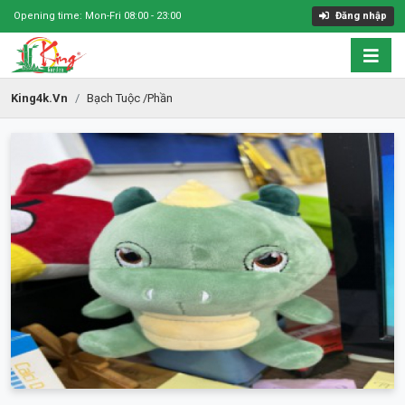
Opening time: Mon-Fri 08:00 - 23:00
Đăng nhập
King4k.vn
Bạch Tuộc /phần