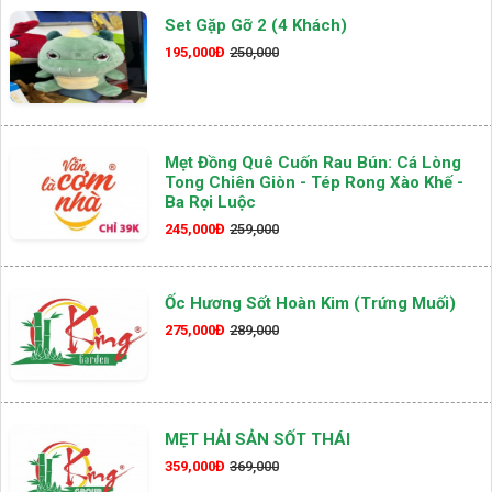
Set Gặp Gỡ 2 (4 Khách)
195,000Đ
250,000
Mẹt Đồng Quê Cuốn Rau Bún: Cá Lòng
Tong Chiên Giòn - Tép Rong Xào Khế -
Ba Rọi Luộc
245,000Đ
259,000
Ốc Hương Sốt Hoàn Kim (Trứng Muối)
275,000Đ
289,000
MẸT HẢI SẢN SỐT THÁI
359,000Đ
369,000