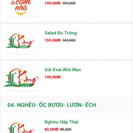
109,000Đ
159,000
Salad Bò Trứng
159,000Đ
169,000
Gỏi Xoài Khô Mực
199,000Đ
04.
NGHÊU- ỐC BƯƠU- LƯƠN- ẾCH
Nghêu Hấp Thái
82,000Đ
85,000