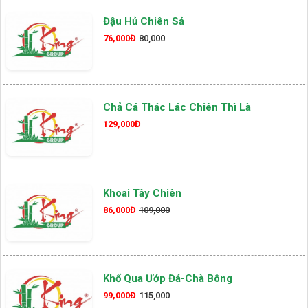
Đậu Hủ Chiên Sả
76,000Đ
80,000
Chả Cá Thác Lác Chiên Thì Là
129,000Đ
Khoai Tây Chiên
86,000Đ
109,000
Khổ Qua Ướp Đá-Chà Bông
99,000Đ
115,000