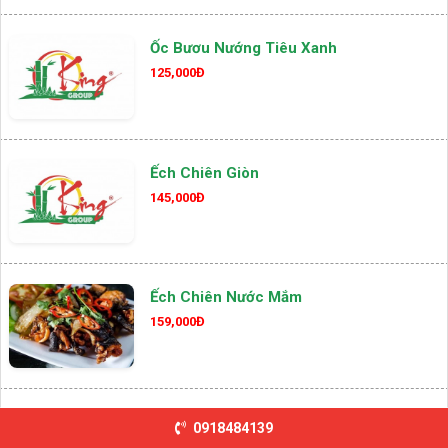
Ốc Bươu Nướng Tiêu Xanh
125,000Đ
Ếch Chiên Giòn
145,000Đ
Ếch Chiên Nước Mắm
159,000Đ
Ốc Bươu Hấp Sả
0918484139
105,000Đ
139,000