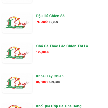
Đậu Hủ Chiên Sả
76,000Đ
80,000
Chả Cá Thác Lác Chiên Thì Là
129,000Đ
Khoai Tây Chiên
86,000Đ
109,000
Khổ Qua Ướp Đá-Chà Bông