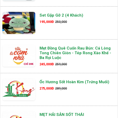
Set Gặp Gỡ 2 (4 Khách)
195,000Đ
250,000
Mẹt Đồng Quê Cuốn Rau Bún: Cá Lòng
Tong Chiên Giòn - Tép Rong Xào Khế -
Ba Rọi Luộc
245,000Đ
259,000
Ốc Hương Sốt Hoàn Kim (Trứng Muối)
275,000Đ
289,000
MẸT HẢI SẢN SỐT THÁI