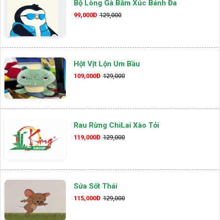
Bộ Lòng Gà Bằm Xúc Bánh Đa
99,000Đ
129,000
Hột Vịt Lộn Um Bầu
109,000Đ
129,000
Rau Rừng ChiLai Xào Tỏi
119,000Đ
129,000
Sứa Sốt Thái
115,000Đ
129,000