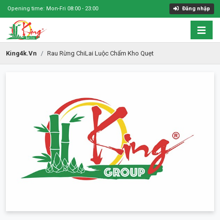
Opening time: Mon-Fri 08:00 - 23:00
Đăng nhập
King4k.vn
Rau Rừng ChiLai Luộc Chấm Kho Quẹt