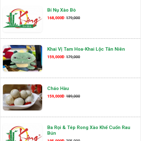
Bí Nụ Xào Bò
168,000Đ
179,000
Khai Vị Tam Hoa-Khai Lộc Tân Niên
159,000Đ
179,000
Cháo Hàu
159,000Đ
189,000
Ba Rọi & Tép Rong Xào Khế Cuốn Rau
Bún
195,000Đ
205,000