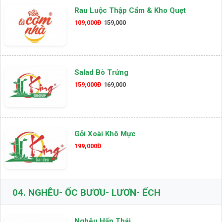
Rau Luộc Thập Cẩm & Kho Quẹt
109,000Đ
159,000
Salad Bò Trứng
159,000Đ
169,000
Gỏi Xoài Khô Mực
199,000Đ
04.
NGHÊU- ỐC BƯƠU- LƯƠN- ẾCH
Nghêu Hấp Thái