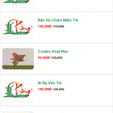
Đậu Hủ Chiên Mắm Tỏi
105,000Đ
110,000
Combo Hoạt Náo
99,000Đ
120,000
Bí Nụ Xào Tỏi
105,000Đ
125,000