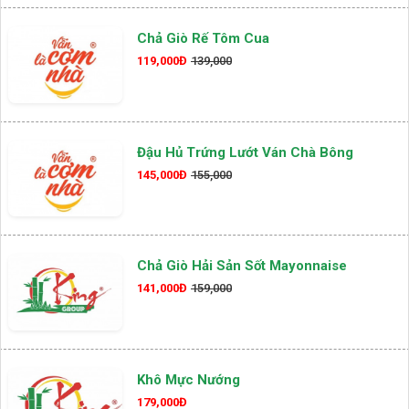
Chả Giò Rế Tôm Cua
119,000Đ
139,000
Đậu Hủ Trứng Lướt Ván Chà Bông
145,000Đ
155,000
Chả Giò Hải Sản Sốt Mayonnaise
141,000Đ
159,000
Khô Mực Nướng
179,000Đ