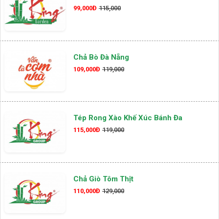
99,000Đ
115,000
Chả Bò Đà Nẵng
109,000Đ
119,000
Tép Rong Xào Khế Xúc Bánh Đa
115,000Đ
119,000
Chả Giò Tôm Thịt
110,000Đ
129,000