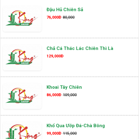
Đậu Hủ Chiên Sả
76,000Đ
80,000
Chả Cá Thác Lác Chiên Thì Là
129,000Đ
Khoai Tây Chiên
86,000Đ
109,000
Khổ Qua Ướp Đá-Chà Bông
99,000Đ
115,000