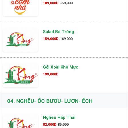
109,000Đ
159,000
Salad Bò Trứng
159,000Đ
169,000
Gỏi Xoài Khô Mực
199,000Đ
04.
NGHÊU- ỐC BƯƠU- LƯƠN- ẾCH
Nghêu Hấp Thái
82,000Đ
85,000