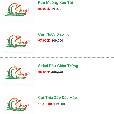
Rau Muống Xào Tỏi
65,000Đ
89,000
Cần Nước Xào Tỏi
97,000Đ
109,000
Salad Dầu Giấm Trứng
99,000Đ
129,000
Cải Thìa Xào Dầu Hào
119,000Đ
139,000