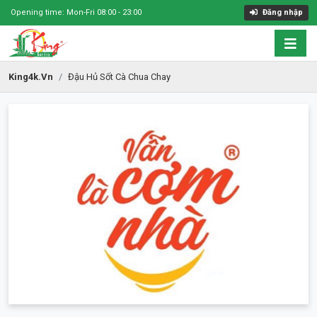
Opening time: Mon-Fri 08:00 - 23:00
Đăng nhập
King4k.vn
Đậu Hủ Sốt Cà Chua Chay