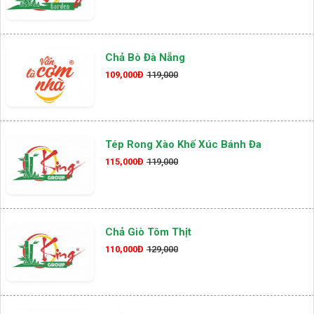
Chả Bò Đà Nẵng
109,000Đ
119,000
Tép Rong Xào Khế Xúc Bánh Đa
115,000Đ
119,000
Chả Giò Tôm Thịt
110,000Đ
129,000