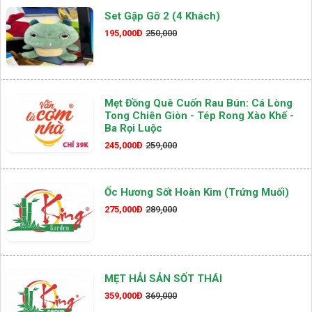
Set Gặp Gỡ 2 (4 Khách)
195,000Đ
250,000
Mẹt Đồng Quê Cuốn Rau Bún: Cá Lòng
Tong Chiên Giòn - Tép Rong Xào Khế -
Ba Rọi Luộc
245,000Đ
259,000
Ốc Hương Sốt Hoàn Kim (Trứng Muối)
275,000Đ
289,000
MẸT HẢI SẢN SỐT THÁI
359,000Đ
369,000