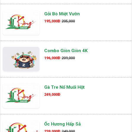
Gỏi Bò Miệt Vườn
195,000Đ
205,000
Combo Giòn Giòn 4K
196,000Đ
209,000
Gà Tre Nổ Muối Hột
249,000Đ
Ốc Hương Hấp Sả
239,000Đ
249,000