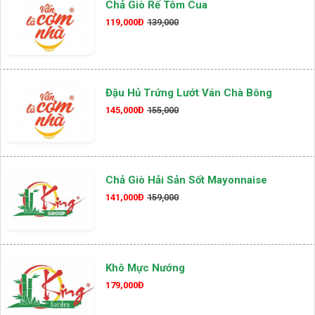
Chả Giò Rế Tôm Cua
119,000Đ
139,000
Đậu Hủ Trứng Lướt Ván Chà Bông
145,000Đ
155,000
Chả Giò Hải Sản Sốt Mayonnaise
141,000Đ
159,000
Khô Mực Nướng
179,000Đ