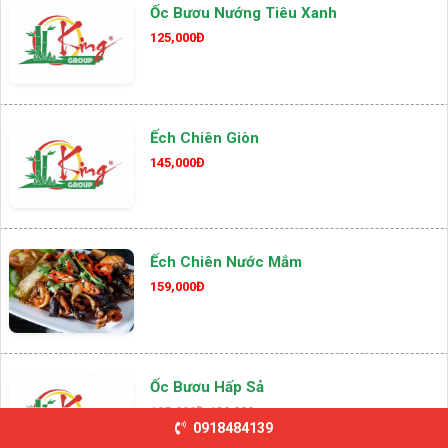
Ốc Bươu Nướng Tiêu Xanh
125,000Đ
Ếch Chiên Giòn
145,000Đ
Ếch Chiên Nước Mắm
159,000Đ
Ốc Bươu Hấp Sả
105,000Đ
139,000
0918484139