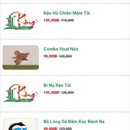
Đậu Hủ Chiên Mắm Tỏi
105,000Đ
110,000
Combo Hoạt Náo
99,000Đ
120,000
Bí Nụ Xào Tỏi
105,000Đ
125,000
Bộ Lòng Gà Bằm Xúc Bánh Đa
99,000Đ
129,000