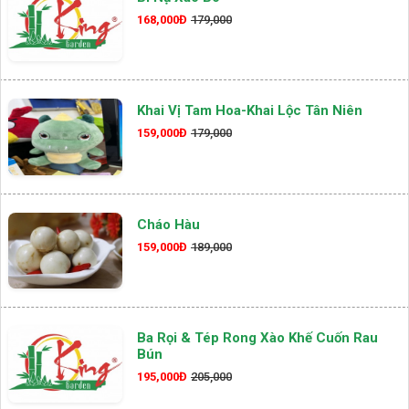
168,000Đ
179,000
Khai Vị Tam Hoa-Khai Lộc Tân Niên
159,000Đ
179,000
Cháo Hàu
159,000Đ
189,000
Ba Rọi & Tép Rong Xào Khế Cuốn Rau
Bún
195,000Đ
205,000