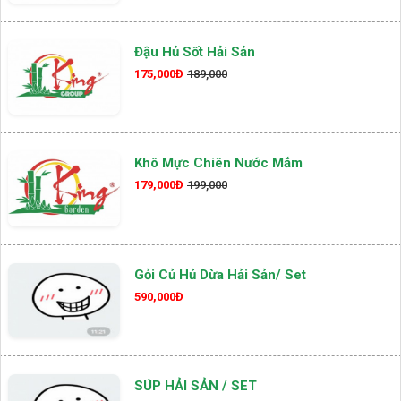
Đậu Hủ Sốt Hải Sản
175,000Đ
189,000
Khô Mực Chiên Nước Mắm
179,000Đ
199,000
Gỏi Củ Hủ Dừa Hải Sản/ Set
590,000Đ
SÚP HẢI SẢN / SET