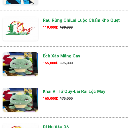
Rau Rừng ChiLai Luộc Chấm Kho Quẹt
119,000Đ
139,000
Ếch Xào Măng Cay
155,000Đ
175,000
Khai Vị Tứ Quý-Lai Rai Lộc May
165,000Đ
175,000
Bí Nụ Xào Bò