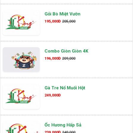
Gỏi Bò Miệt Vườn
195,000Đ
205,000
Combo Giòn Giòn 4K
196,000Đ
209,000
Gà Tre Nổ Muối Hột
249,000Đ
Ốc Hương Hấp Sả
239,000Đ
249,000