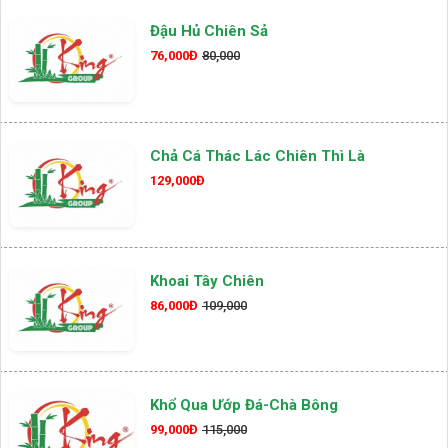
Đậu Hủ Chiên Sả
76,000Đ
80,000
Chả Cá Thác Lác Chiên Thì Là
129,000Đ
Khoai Tây Chiên
86,000Đ
109,000
Khổ Qua Ướp Đá-Chà Bông
99,000Đ
115,000