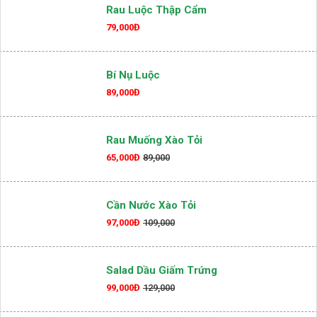
03.
GỎI- VƯỜN RAU QUÊ
Rau Luộc Thập Cẩm
79,000Đ
Bí Nụ Luộc
89,000Đ
Rau Muống Xào Tỏi
65,000Đ
89,000
Cần Nước Xào Tỏi
97,000Đ
109,000
Salad Dầu Giấm Trứng