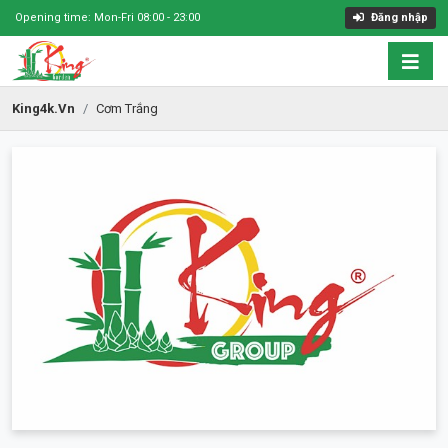
Opening time: Mon-Fri 08:00 - 23:00
Đăng nhập
King4k.vn
Cơm Trắng