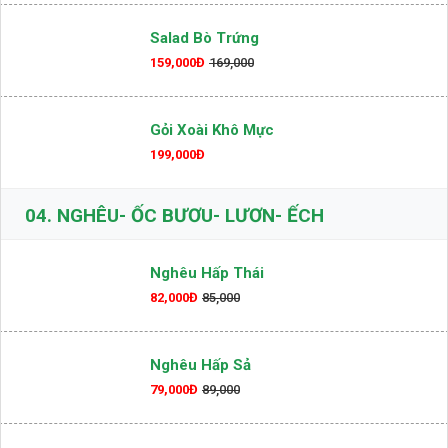
Rau Luộc Thập Cẩm & Kho Quẹt
109,000Đ
159,000
Salad Bò Trứng
159,000Đ
169,000
Gỏi Xoài Khô Mực
199,000Đ
04.
NGHÊU- ỐC BƯƠU- LƯƠN- ẾCH
Nghêu Hấp Thái
82,000Đ
85,000
Nghêu Hấp Sả