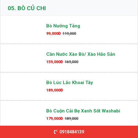
Cháo Nghêu
179,000Đ
189,000
05.
BÒ CỦ CHI
Bò Nướng Tảng
99,000Đ
119,000
Cần Nước Xào Bò/ Xào Hảo Sản
159,000Đ
169,000
Bò Lúc Lắc Khoai Tây
189,000Đ
Bò Cuộn Cải Bẹ Xanh Sốt Washabi
0918484139