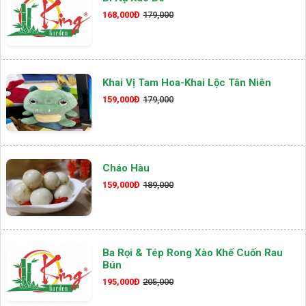
168,000Đ
179,000
Khai Vị Tam Hoa-Khai Lộc Tân Niên
159,000Đ
179,000
Cháo Hàu
159,000Đ
189,000
Ba Rọi & Tép Rong Xào Khế Cuốn Rau
Bún
195,000Đ
205,000