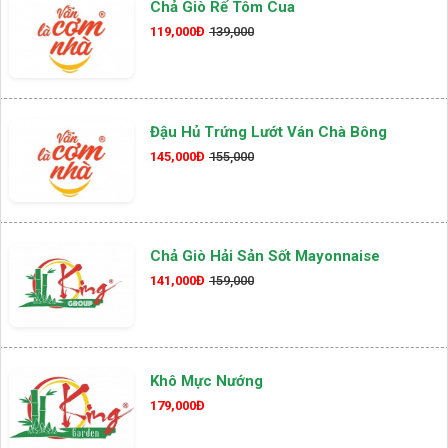
Chả Giò Rế Tôm Cua
119,000Đ
139,000
Đậu Hủ Trứng Lướt Ván Chà Bông
145,000Đ
155,000
Chả Giò Hải Sản Sốt Mayonnaise
141,000Đ
159,000
Khô Mực Nướng
179,000Đ