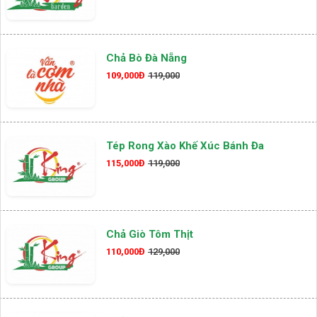
Chả Bò Đà Nẵng
109,000Đ
119,000
Tép Rong Xào Khế Xúc Bánh Đa
115,000Đ
119,000
Chả Giò Tôm Thịt
110,000Đ
129,000