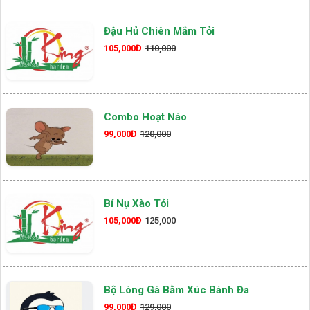
Đậu Hủ Chiên Mắm Tỏi
105,000Đ
110,000
Combo Hoạt Náo
99,000Đ
120,000
Bí Nụ Xào Tỏi
105,000Đ
125,000
Bộ Lòng Gà Bằm Xúc Bánh Đa
99,000Đ
129,000