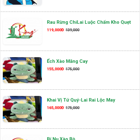
Rau Rừng ChiLai Luộc Chấm Kho Quẹt
119,000Đ
139,000
Ếch Xào Măng Cay
155,000Đ
175,000
Khai Vị Tứ Quý-Lai Rai Lộc May
165,000Đ
175,000
Bí Nụ Xào Bò