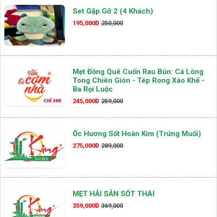
Set Gặp Gỡ 2 (4 Khách)
195,000Đ
250,000
Mẹt Đồng Quê Cuốn Rau Bún: Cá Lòng
Tong Chiên Giòn - Tép Rong Xào Khế -
Ba Rọi Luộc
245,000Đ
259,000
Ốc Hương Sốt Hoàn Kim (Trứng Muối)
275,000Đ
289,000
MẸT HẢI SẢN SỐT THÁI
359,000Đ
369,000