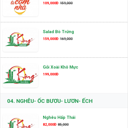
109,000Đ
159,000
Salad Bò Trứng
159,000Đ
169,000
Gỏi Xoài Khô Mực
199,000Đ
04.
NGHÊU- ỐC BƯƠU- LƯƠN- ẾCH
Nghêu Hấp Thái
82,000Đ
85,000