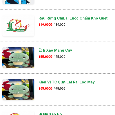
Rau Rừng ChiLai Luộc Chấm Kho Quẹt
119,000Đ
139,000
Ếch Xào Măng Cay
155,000Đ
175,000
Khai Vị Tứ Quý-Lai Rai Lộc May
165,000Đ
175,000
Bí Nụ Xào Bò