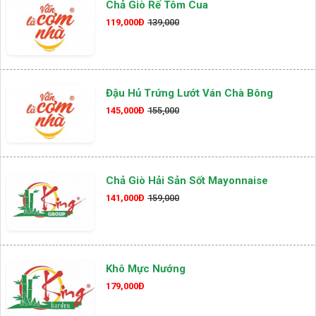
Chả Giò Rế Tôm Cua
119,000Đ
139,000
Đậu Hủ Trứng Lướt Ván Chà Bông
145,000Đ
155,000
Chả Giò Hải Sản Sốt Mayonnaise
141,000Đ
159,000
Khô Mực Nướng
179,000Đ