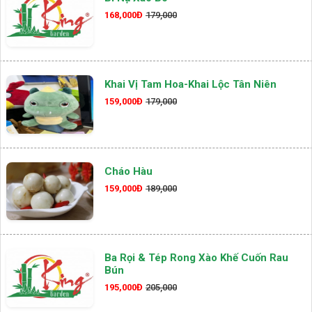
168,000Đ
179,000
Khai Vị Tam Hoa-Khai Lộc Tân Niên
159,000Đ
179,000
Cháo Hàu
159,000Đ
189,000
Ba Rọi & Tép Rong Xào Khế Cuốn Rau
Bún
195,000Đ
205,000