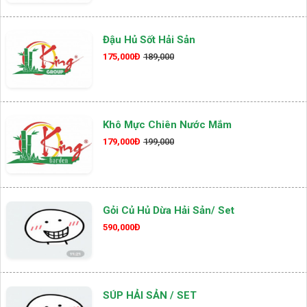
Đậu Hủ Sốt Hải Sản
175,000Đ
189,000
Khô Mực Chiên Nước Mắm
179,000Đ
199,000
Gỏi Củ Hủ Dừa Hải Sản/ Set
590,000Đ
SÚP HẢI SẢN / SET