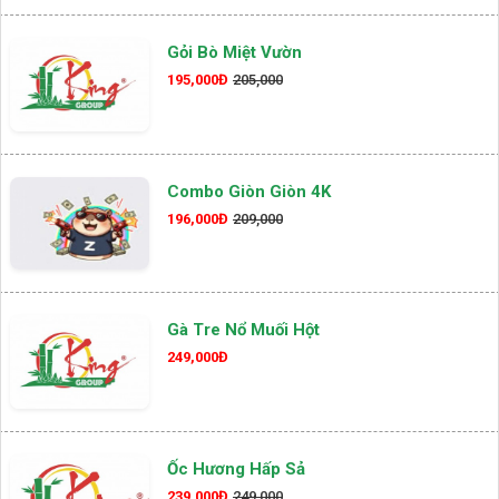
Gỏi Bò Miệt Vườn
195,000Đ
205,000
Combo Giòn Giòn 4K
196,000Đ
209,000
Gà Tre Nổ Muối Hột
249,000Đ
Ốc Hương Hấp Sả
239,000Đ
249,000