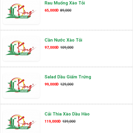
Rau Muống Xào Tỏi
65,000Đ
89,000
Cần Nước Xào Tỏi
97,000Đ
109,000
Salad Dầu Giấm Trứng
99,000Đ
129,000
Cải Thìa Xào Dầu Hào
119,000Đ
139,000