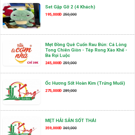
Set Gặp Gỡ 2 (4 Khách)
195,000Đ
250,000
Mẹt Đồng Quê Cuốn Rau Bún: Cá Lòng
Tong Chiên Giòn - Tép Rong Xào Khế -
Ba Rọi Luộc
245,000Đ
259,000
Ốc Hương Sốt Hoàn Kim (Trứng Muối)
275,000Đ
289,000
MẸT HẢI SẢN SỐT THÁI
359,000Đ
369,000