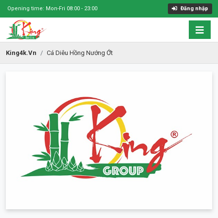
Opening time: Mon-Fri 08:00 - 23:00
Đăng nhập
King4k.vn
Cá Diêu Hồng Nướng Ớt