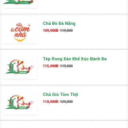
Chả Bò Đà Nẵng
109,000Đ
119,000
Tép Rong Xào Khế Xúc Bánh Đa
115,000Đ
119,000
Chả Giò Tôm Thịt
110,000Đ
129,000