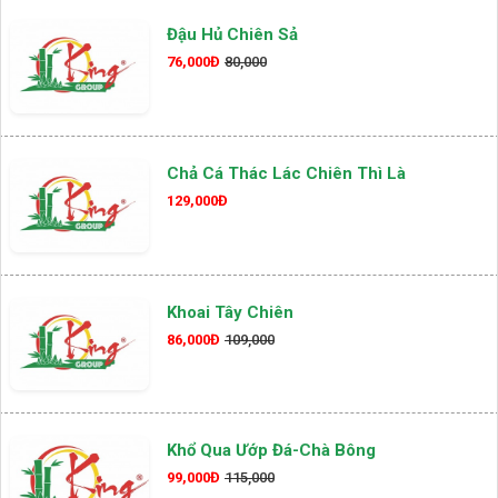
Đậu Hủ Chiên Sả
76,000Đ
80,000
Chả Cá Thác Lác Chiên Thì Là
129,000Đ
Khoai Tây Chiên
86,000Đ
109,000
Khổ Qua Ướp Đá-Chà Bông
99,000Đ
115,000