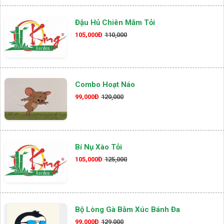
Đậu Hủ Chiên Mắm Tỏi
105,000Đ
110,000
Combo Hoạt Náo
99,000Đ
120,000
Bí Nụ Xào Tỏi
105,000Đ
125,000
Bộ Lòng Gà Bằm Xúc Bánh Đa
99,000Đ
129,000