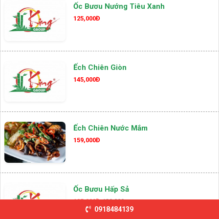
Ốc Bươu Nướng Tiêu Xanh
125,000Đ
Ếch Chiên Giòn
145,000Đ
Ếch Chiên Nước Mắm
159,000Đ
Ốc Bươu Hấp Sả
105,000Đ
139,000
0918484139