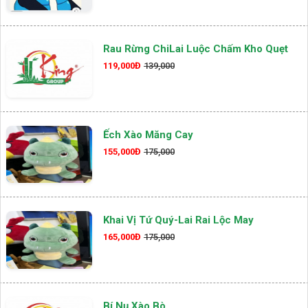
Rau Rừng ChiLai Luộc Chấm Kho Quẹt
119,000Đ
139,000
Ếch Xào Măng Cay
155,000Đ
175,000
Khai Vị Tứ Quý-Lai Rai Lộc May
165,000Đ
175,000
Bí Nụ Xào Bò