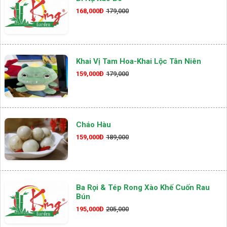
168,000Đ
179,000
Khai Vị Tam Hoa-Khai Lộc Tân Niên
159,000Đ
179,000
Cháo Hàu
159,000Đ
189,000
Ba Rọi & Tép Rong Xào Khế Cuốn Rau
Bún
195,000Đ
205,000