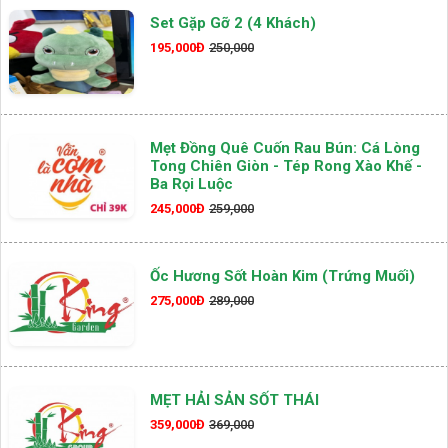
Set Gặp Gỡ 2 (4 Khách)
195,000Đ
250,000
Mẹt Đồng Quê Cuốn Rau Bún: Cá Lòng
Tong Chiên Giòn - Tép Rong Xào Khế -
Ba Rọi Luộc
245,000Đ
259,000
Ốc Hương Sốt Hoàn Kim (Trứng Muối)
275,000Đ
289,000
MẸT HẢI SẢN SỐT THÁI
359,000Đ
369,000