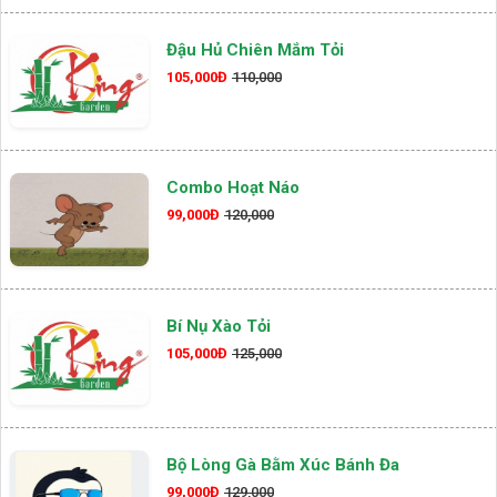
Đậu Hủ Chiên Mắm Tỏi
105,000Đ
110,000
Combo Hoạt Náo
99,000Đ
120,000
Bí Nụ Xào Tỏi
105,000Đ
125,000
Bộ Lòng Gà Bằm Xúc Bánh Đa
99,000Đ
129,000