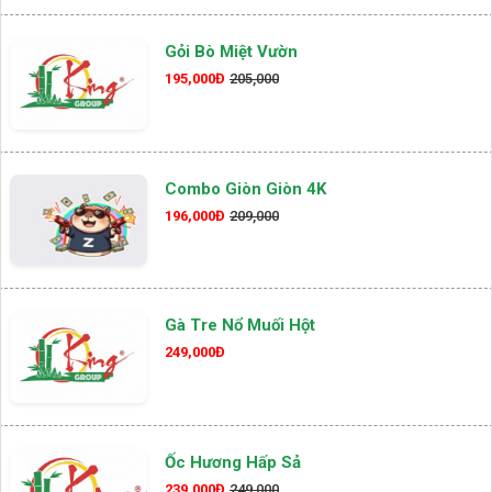
Gỏi Bò Miệt Vườn
195,000Đ
205,000
Combo Giòn Giòn 4K
196,000Đ
209,000
Gà Tre Nổ Muối Hột
249,000Đ
Ốc Hương Hấp Sả
239,000Đ
249,000