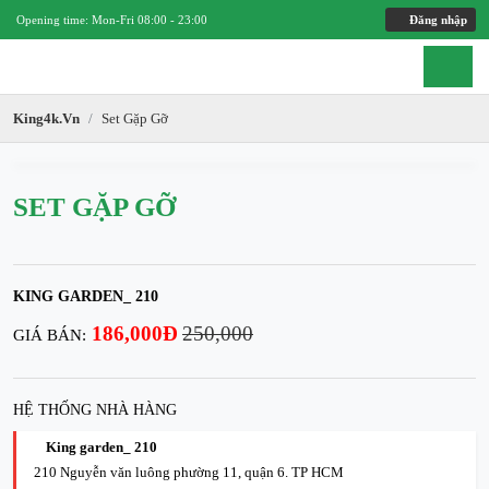
Opening time: Mon-Fri 08:00 - 23:00
Đăng nhập
King4k.vn
Set Gặp Gỡ
SET GẶP GỠ
KING GARDEN_ 210
186,000Đ
250,000
GIÁ BÁN:
HỆ THỐNG NHÀ HÀNG
King garden_ 210
210 Nguyễn văn luông phường 11, quận 6. TP HCM