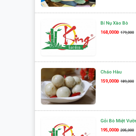
Bí Nụ Xào Bò
168,000Đ
179,000
Cháo Hàu
159,000Đ
189,000
Gỏi Bò Miệt Vườ
195,000Đ
205,000