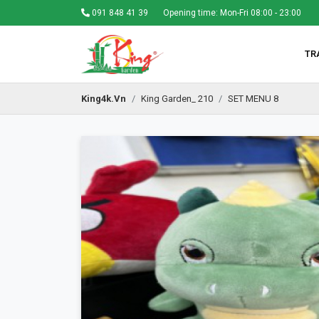
091 848 41 39
Opening time: Mon-Fri 08:00 - 23:00
TR
King4k.vn
King Garden_ 210
SET MENU 8