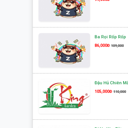
Ba Rọi Rốp Rốp
86,000Đ
109,000
Đậu Hủ Chiên M
105,000Đ
110,000