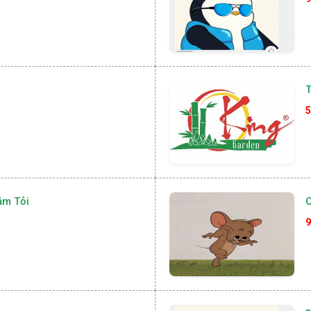
T
5
ắm Tỏi
9