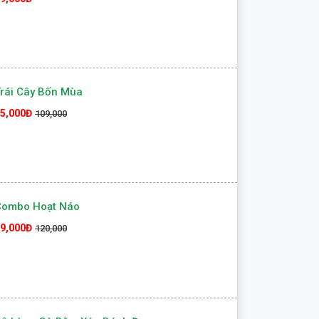
rái Cây Bốn Mùa
5,000Đ
109,000
Combo Hoạt Náo
9,000Đ
120,000