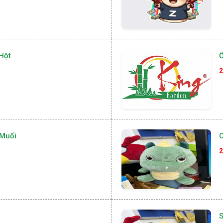
Hột
2
Muối
C
2
S