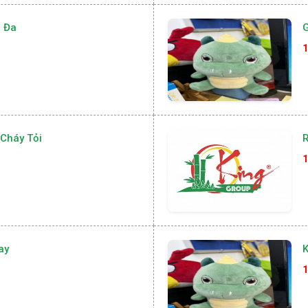
 Đa
G
1
Cháy Tỏi
R
1
ay
K
1