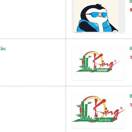
9
Bầu
R
1
B
1