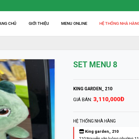
ANG CHỦ
GIỚI THIỆU
MENU ONLINE
HỆ THỐNG NHÀ HÀN
SET MENU 8
KING GARDEN_ 210
3,110,000Đ
GIÁ BÁN:
HỆ THỐNG NHÀ HÀNG
King garden_ 210
210 Nguyễn văn luông phường 11