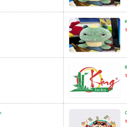
K
1
B
1
n
1