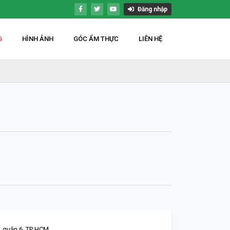
Đăng nhập
G
HÌNH ẢNH
GÓC ẨM THỰC
LIÊN HỆ
, quận 6. TP HCM