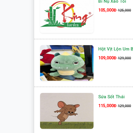
Bí Nụ Xào Tỏi
105,000Đ
125,000
Hột Vịt Lộn Um 
109,000Đ
129,000
Sứa Sốt Thái
115,000Đ
129,000