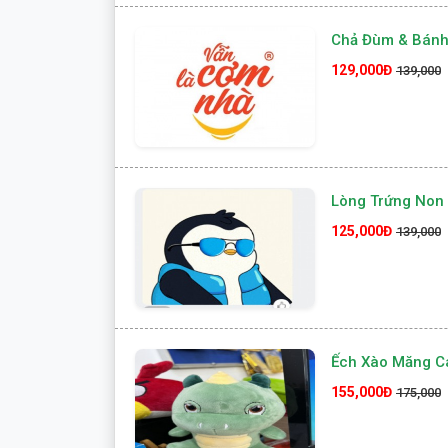
Chả Đùm & Bánh
129,000Đ
139,000
Lòng Trứng Non 
125,000Đ
139,000
Ếch Xào Măng C
155,000Đ
175,000