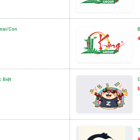
mai/con
4
 Biệt
G
5
T
9