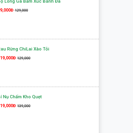
Bộ Lòng Gà Bằm Xúc Bánh Đa
9,000Đ
129,000
au Rừng ChiLai Xào Tỏi
19,000Đ
129,000
í Nụ Chấm Kho Quẹt
19,000Đ
139,000