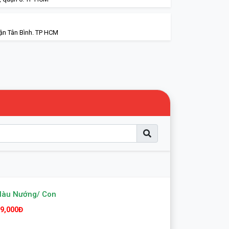
ận Tân Bình. TP HCM
Hàu Nướng/ Con
9,000Đ