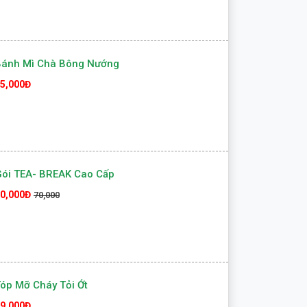
Bánh Mì Chà Bông Nướng
5,000Đ
ói TEA- BREAK Cao Cấp
0,000Đ
70,000
óp Mỡ Cháy Tỏi Ớt
9,000Đ