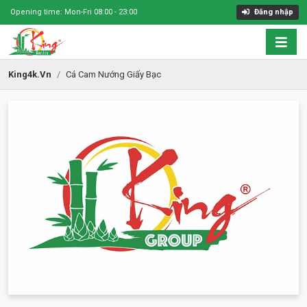
Opening time: Mon-Fri 08:00 - 23:00
Đăng nhập
King4k.vn
Cá Cam Nướng Giấy Bạc