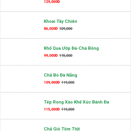
129,000Đ
Khoai Tây Chiên
86,000Đ
109,000
Khổ Qua Ướp Đá-Chà Bông
99,000Đ
115,000
Chả Bò Đà Nẵng
109,000Đ
119,000
Tép Rong Xào Khế Xúc Bánh Đa
115,000Đ
119,000
Chả Giò Tôm Thịt