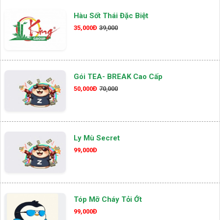
Hàu Sốt Thái Đặc Biệt
35,000Đ
39,000
Gói TEA- BREAK Cao Cấp
50,000Đ
70,000
Ly Mù Secret
99,000Đ
Tóp Mỡ Cháy Tỏi Ớt
99,000Đ