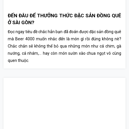
ĐẾN ĐÂU ĐỂ THƯỞNG THỨC ĐẶC SẢN ĐỒNG QUÊ
Ở SÀI GÒN?
Đọc ngay tiêu đề chắc hẳn bạn đã đoán được đặc sản đồng quê
mà Beer 4000 muốn nhắc đến là món gì rồi đúng không nè?
Chắc chắn sẽ không thể bỏ qua những món như cá chim, gà
nướng, cá nhám,… hay còn món sườn xào chua ngọt vô cùng
quen thuộc.