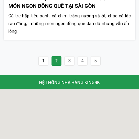
MÓN NGON ĐỒNG QUÊ TẠI SÀI GÒN
Gà tre hấp tiêu xanh, cá chim trắng nướng sả ớt, cháo cá lóc
rau đắng,… những món ngon đồng quê dân dã nhưng vẫn ấm
lòng.
1
2
3
4
5
HỆ THỐNG NHÀ HÀNG KING4K