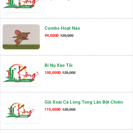
Combo Hoạt Náo
99,000Đ
120,000
Bí Nụ Xào Tỏi
105,000Đ
125,000
Gỏi Xoài Cá Lòng Tong Lăn Bột Chiên
115,000Đ
125,000