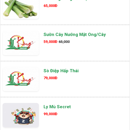
65,000Đ
Sườn Cây Nướng Mật Ong/cây
59,000Đ
65,000
Sò Điệp Hấp Thái
79,000Đ
Ly Mù Secret
99,000Đ