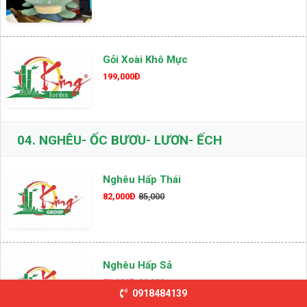
Gỏi Xoài Khô Mực
199,000Đ
04.
NGHÊU- ỐC BƯƠU- LƯƠN- ẾCH
Nghêu Hấp Thái
82,000Đ
85,000
Nghêu Hấp Sả
79,000Đ
89,000
0918484139