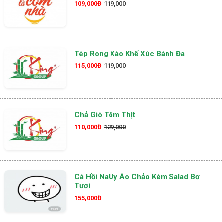
109,000Đ
119,000
Tép Rong Xào Khế Xúc Bánh Đa
115,000Đ
119,000
Chả Giò Tôm Thịt
110,000Đ
129,000
Cá Hồi NaUy Áo Chảo Kèm Salad Bơ
Tươi
155,000Đ