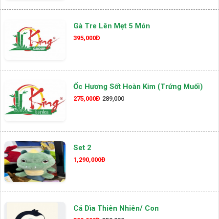
Gà Tre Lên Mẹt 5 Món
395,000Đ
Ốc Hương Sốt Hoàn Kim (Trứng Muối)
275,000Đ
289,000
Set 2
1,290,000Đ
Cá Dìa Thiên Nhiên/ Con