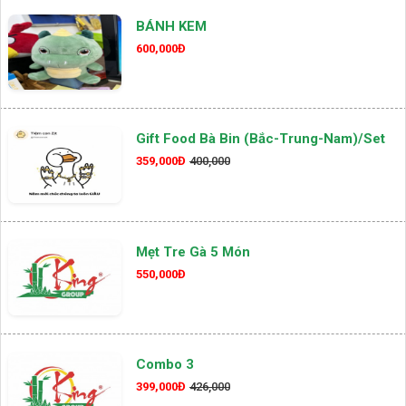
BÁNH KEM
600,000Đ
Gift Food Bà Bin (Bắc-Trung-Nam)/set
359,000Đ
400,000
Mẹt Tre Gà 5 Món
550,000Đ
Combo 3
399,000Đ
426,000