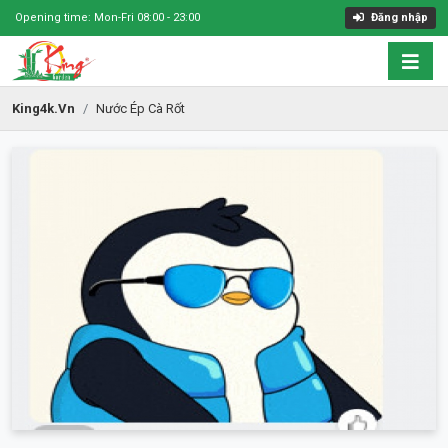
Opening time: Mon-Fri 08:00 - 23:00
Đăng nhập
King4k.vn
Nước Ép Cà Rốt