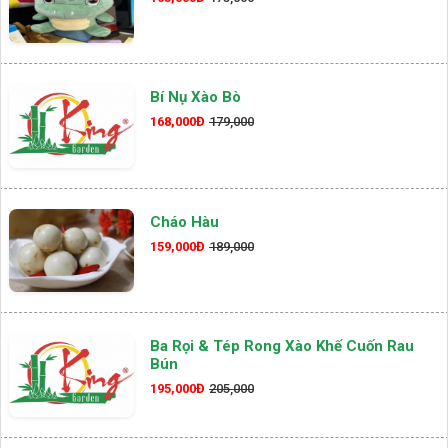
Bí Nụ Xào Bò
168,000Đ
179,000
Cháo Hàu
159,000Đ
189,000
Ba Rọi & Tép Rong Xào Khế Cuốn Rau
Bún
195,000Đ
205,000