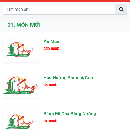
01.
MÓN MỚI
Áo Mưa
250,000Đ
Hàu Nướng Phomai/con
35,000Đ
Bánh Mì Chà Bông Nướng
31,000Đ