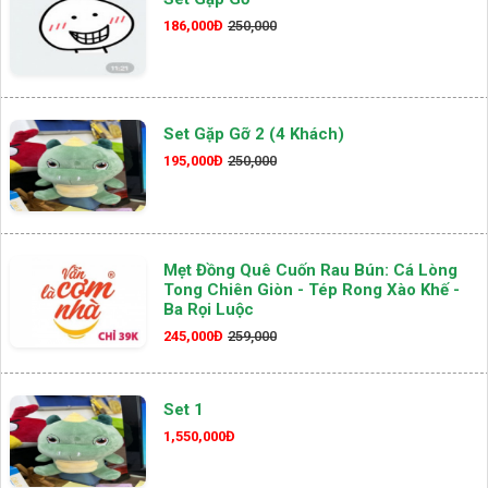
186,000Đ
250,000
Set Gặp Gỡ 2 (4 Khách)
195,000Đ
250,000
Mẹt Đồng Quê Cuốn Rau Bún: Cá Lòng
Tong Chiên Giòn - Tép Rong Xào Khế -
Ba Rọi Luộc
245,000Đ
259,000
Set 1
1,550,000Đ