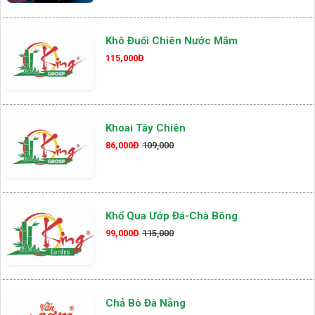
Khô Đuối Chiên Nước Mắm
115,000Đ
Khoai Tây Chiên
86,000Đ
109,000
Khổ Qua Ướp Đá-Chà Bông
99,000Đ
115,000
Chả Bò Đà Nẵng