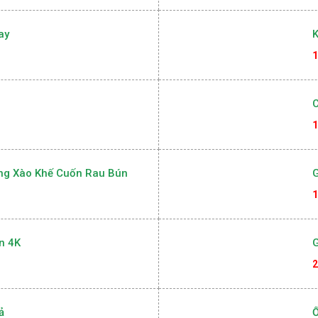
ay
K
1
1
ong Xào Khế Cuốn Rau Bún
G
1
n 4K
G
2
ả