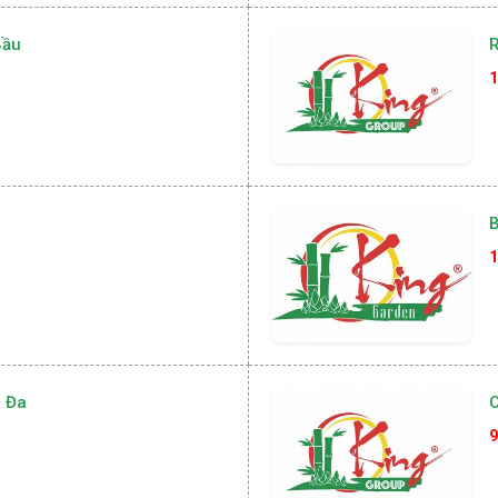
Bầu
R
1
B
1
 Đa
9