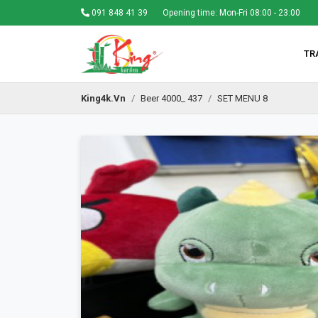
091 848 41 39
Opening time: Mon-Fri 08:00 - 23:00
TR
King4k.vn
Beer 4000_ 437
SET MENU 8