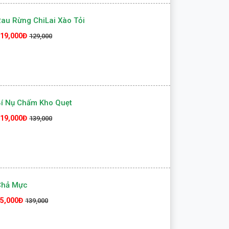
au Rừng ChiLai Xào Tỏi
19,000Đ
129,000
í Nụ Chấm Kho Quẹt
19,000Đ
139,000
Chả Mực
5,000Đ
139,000