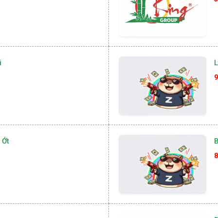
i
L
9
 Ớt
B
8