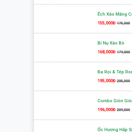
Ếch Xào Măng C
155,000Đ
175,000
Bí Nụ Xào Bò
168,000Đ
179,000
Ba Rọi & Tép R
195,000Đ
205,000
Combo Giòn Giò
196,000Đ
209,000
Ốc Hương Hấp S