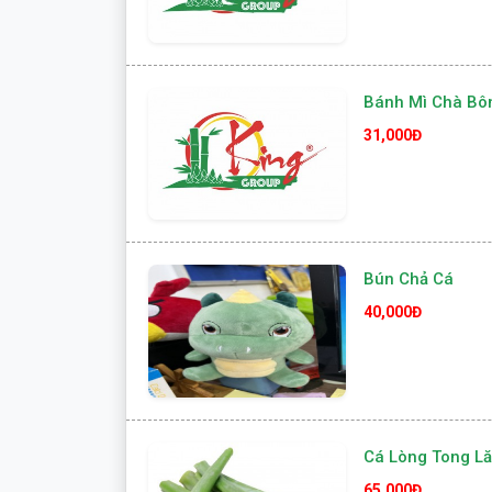
Bánh Mì Chà Bô
31,000Đ
Bún Chả Cá
40,000Đ
Cá Lòng Tong Lă
65,000Đ