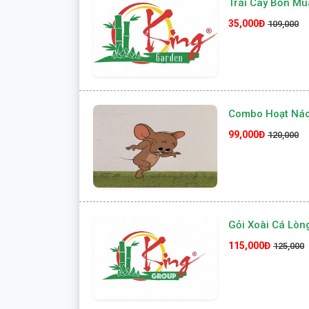
Trái Cây Bốn Mù
35,000Đ
109,000
Combo Hoạt Ná
99,000Đ
120,000
Gỏi Xoài Cá Lòn
115,000Đ
125,000