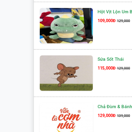
Hột Vịt Lộn Um 
109,000Đ
129,000
Sứa Sốt Thái
115,000Đ
129,000
Chả Đùm & Bánh
129,000Đ
139,000