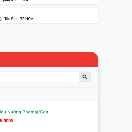
ận Tân Bình. TP HCM
Hàu Nướng Phomai/con
5,000Đ