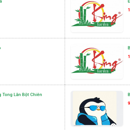
a
Đ
1
o
B
1
g Tong Lăn Bột Chiên
9