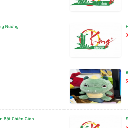
ng Nướng
H
3
B
5
n Bột Chiên Giòn
5