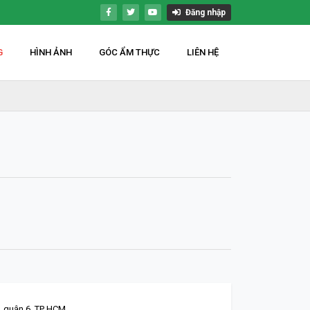
Đăng nhập
G
HÌNH ẢNH
GÓC ẨM THỰC
LIÊN HỆ
, quận 6. TP HCM