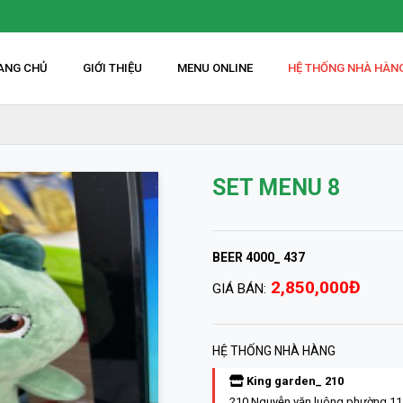
ANG CHỦ
GIỚI THIỆU
MENU ONLINE
HỆ THỐNG NHÀ HÀN
SET MENU 8
BEER 4000_ 437
2,850,000Đ
GIÁ BÁN:
HỆ THỐNG NHÀ HÀNG
King garden_ 210
210 Nguyễn văn luông phường 11