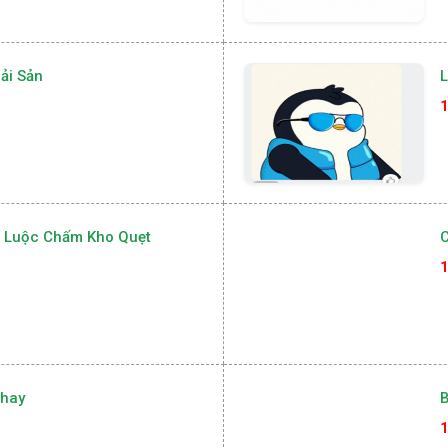
ải Sản
L
1
i Luộc Chấm Kho Quẹt
C
1
Chay
1