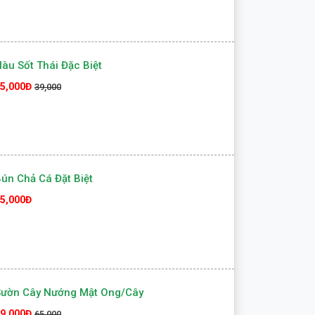
àu Sốt Thái Đặc Biệt
5,000Đ
39,000
ún Chả Cá Đặt Biệt
5,000Đ
Sườn Cây Nướng Mật Ong/cây
9,000Đ
65,000