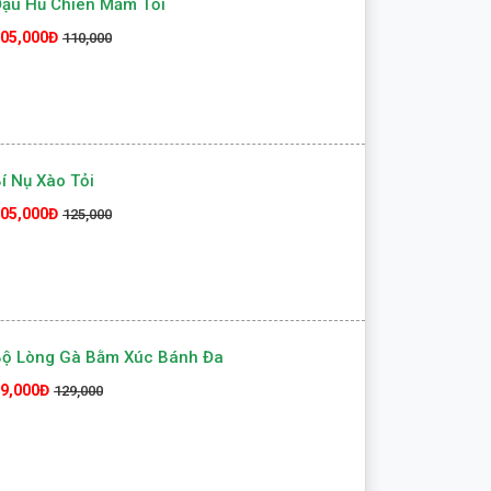
ậu Hủ Chiên Mắm Tỏi
05,000Đ
110,000
í Nụ Xào Tỏi
05,000Đ
125,000
Bộ Lòng Gà Bằm Xúc Bánh Đa
9,000Đ
129,000