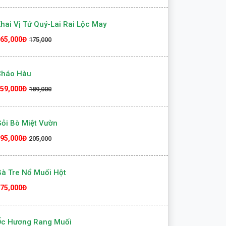
hai Vị Tứ Quý-Lai Rai Lộc May
65,000Đ
175,000
Cháo Hàu
59,000Đ
189,000
ỏi Bò Miệt Vườn
95,000Đ
205,000
à Tre Nổ Muối Hột
75,000Đ
Ốc Hương Rang Muối