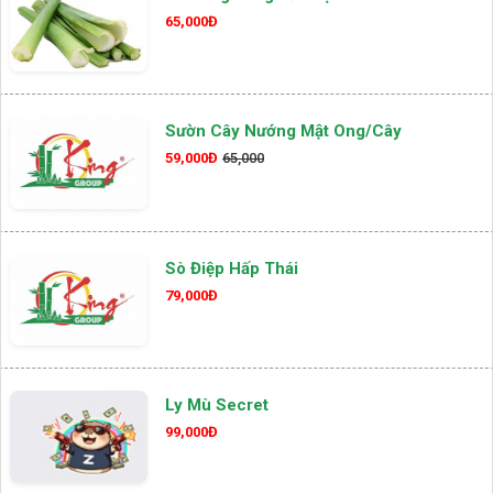
65,000Đ
Sườn Cây Nướng Mật Ong/cây
59,000Đ
65,000
Sò Điệp Hấp Thái
79,000Đ
Ly Mù Secret
99,000Đ