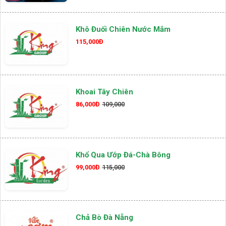
Khô Đuối Chiên Nước Mắm
115,000Đ
Khoai Tây Chiên
86,000Đ
109,000
Khổ Qua Ướp Đá-Chà Bông
99,000Đ
115,000
Chả Bò Đà Nẵng