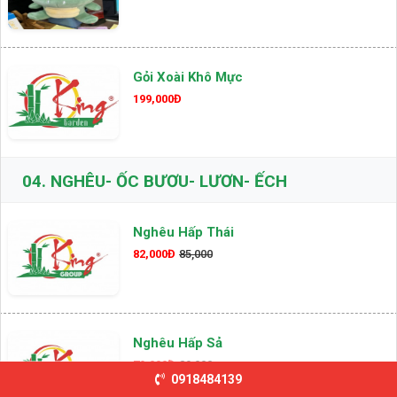
Gỏi Xoài Khô Mực
199,000Đ
04.
NGHÊU- ỐC BƯƠU- LƯƠN- ẾCH
Nghêu Hấp Thái
82,000Đ
85,000
Nghêu Hấp Sả
79,000Đ
89,000
0918484139