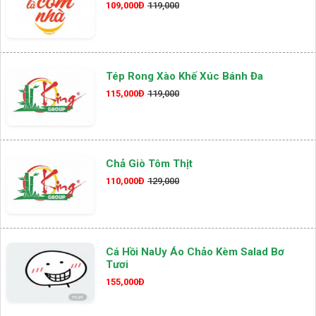
109,000Đ
119,000
Tép Rong Xào Khế Xúc Bánh Đa
115,000Đ
119,000
Chả Giò Tôm Thịt
110,000Đ
129,000
Cá Hồi NaUy Áo Chảo Kèm Salad Bơ
Tươi
155,000Đ