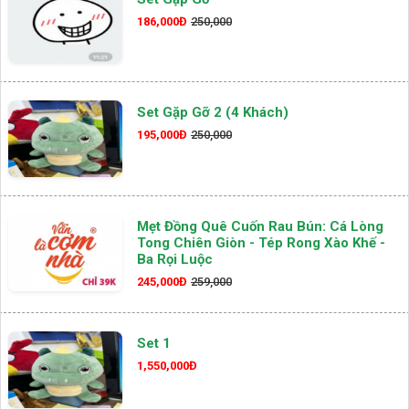
186,000Đ
250,000
Set Gặp Gỡ 2 (4 Khách)
195,000Đ
250,000
Mẹt Đồng Quê Cuốn Rau Bún: Cá Lòng
Tong Chiên Giòn - Tép Rong Xào Khế -
Ba Rọi Luộc
245,000Đ
259,000
Set 1
1,550,000Đ