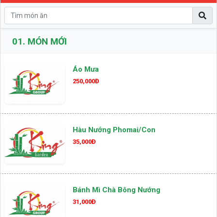
01.
MÓN MỚI
Áo Mưa
250,000Đ
Hàu Nướng Phomai/con
35,000Đ
Bánh Mì Chà Bông Nướng
31,000Đ