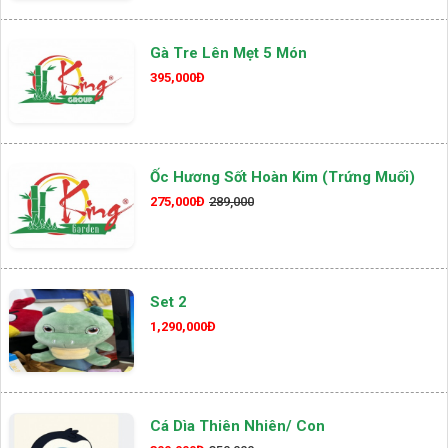
Gà Tre Lên Mẹt 5 Món
395,000Đ
Ốc Hương Sốt Hoàn Kim (Trứng Muối)
275,000Đ
289,000
Set 2
1,290,000Đ
Cá Dìa Thiên Nhiên/ Con