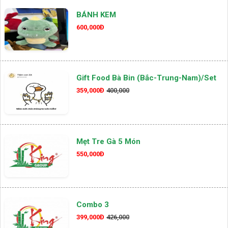
BÁNH KEM
600,000Đ
Gift Food Bà Bin (Bắc-Trung-Nam)/set
359,000Đ
400,000
Mẹt Tre Gà 5 Món
550,000Đ
Combo 3
399,000Đ
426,000