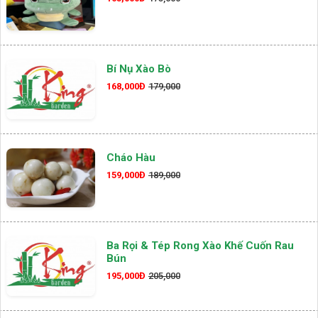
Bí Nụ Xào Bò
168,000Đ
179,000
Cháo Hàu
159,000Đ
189,000
Ba Rọi & Tép Rong Xào Khế Cuốn Rau
Bún
195,000Đ
205,000