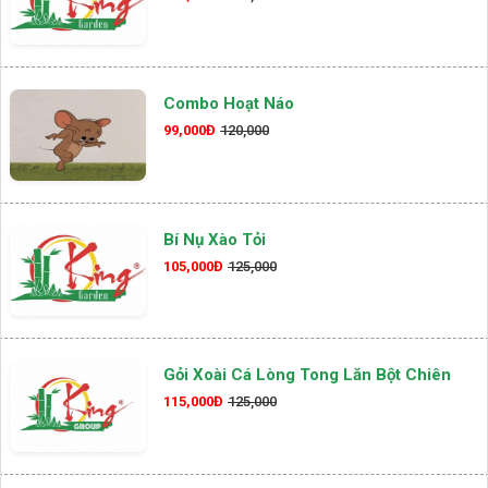
Combo Hoạt Náo
99,000Đ
120,000
Bí Nụ Xào Tỏi
105,000Đ
125,000
Gỏi Xoài Cá Lòng Tong Lăn Bột Chiên
115,000Đ
125,000