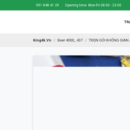
091 848 41 39
Opening time: Mon-Fri 08:00 - 23:00
TR
King4k.vn
Beer 4000_ 437
TRỌN GÓI KHÔNG GIAN