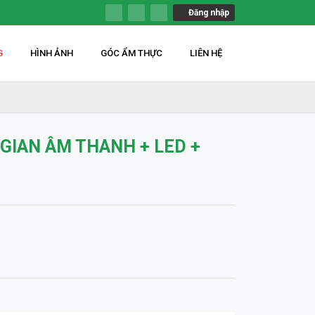
Đăng nhập
G
HÌNH ẢNH
GÓC ẨM THỰC
LIÊN HỆ
GIAN ÂM THANH + LED +