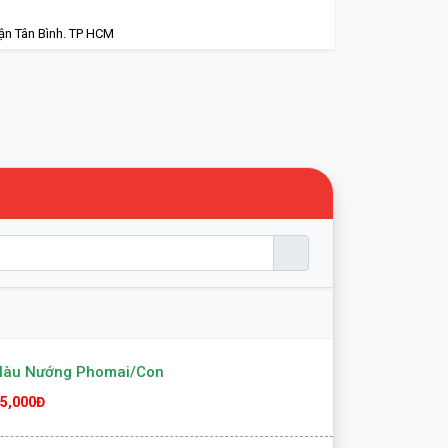
ận Tân Bình. TP HCM
Hàu Nướng Phomai/con
5,000Đ