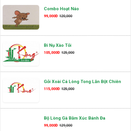
Combo Hoạt Náo
99,000Đ
120,000
Bí Nụ Xào Tỏi
105,000Đ
125,000
Gỏi Xoài Cá Lòng Tong Lăn Bột Chiên
115,000Đ
125,000
Bộ Lòng Gà Bằm Xúc Bánh Đa
99,000Đ
129,000