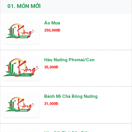
01.
MÓN MỚI
Áo Mưa
250,000Đ
Hàu Nướng Phomai/con
35,000Đ
Bánh Mì Chà Bông Nướng
31,000Đ