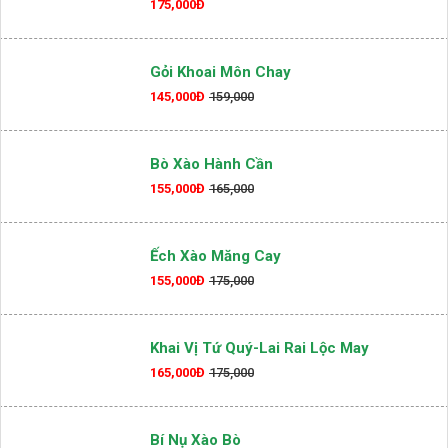
Cá Lóc Nướng Trui Mỡ Hành Đậu Phộng
175,000Đ
Gỏi Khoai Môn Chay
145,000Đ
159,000
Bò Xào Hành Cần
155,000Đ
165,000
Ếch Xào Măng Cay
155,000Đ
175,000
Khai Vị Tứ Quý-Lai Rai Lộc May
165,000Đ
175,000