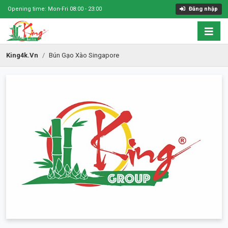
Opening time: Mon-Fri 08:00 - 23:00
Đăng nhập
King4k.vn
Bún Gạo Xào Singapore