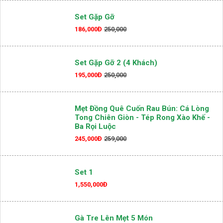
Chạo Giò Heo Thả Thính
219,000Đ
250,000
Set Gặp Gỡ
186,000Đ
250,000
Set Gặp Gỡ 2 (4 Khách)
195,000Đ
250,000
Mẹt Đồng Quê Cuốn Rau Bún: Cá Lòng
Tong Chiên Giòn - Tép Rong Xào Khế -
Ba Rọi Luộc
245,000Đ
259,000
Set 1
1,550,000Đ