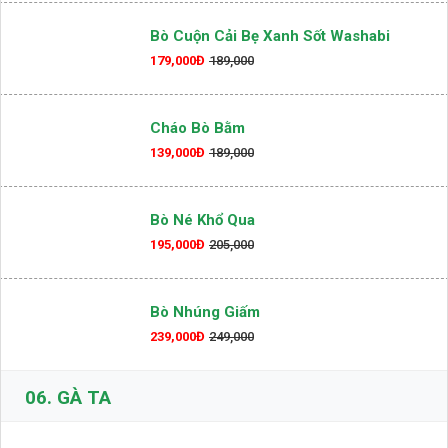
Bò Lúc Lắc Khoai Tây
239,000Đ
Bò Cuộn Cải Bẹ Xanh Sốt Washabi
179,000Đ
189,000
Cháo Bò Bằm
139,000Đ
189,000
Bò Né Khổ Qua
195,000Đ
205,000
Bò Nhúng Giấm
239,000Đ
249,000