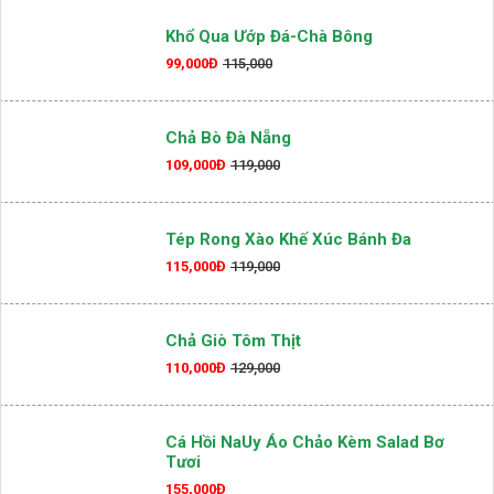
Khoai Tây Chiên
86,000Đ
109,000
Khổ Qua Ướp Đá-Chà Bông
99,000Đ
115,000
Chả Bò Đà Nẵng
109,000Đ
119,000
Tép Rong Xào Khế Xúc Bánh Đa
115,000Đ
119,000
Chả Giò Tôm Thịt
110,000Đ
129,000