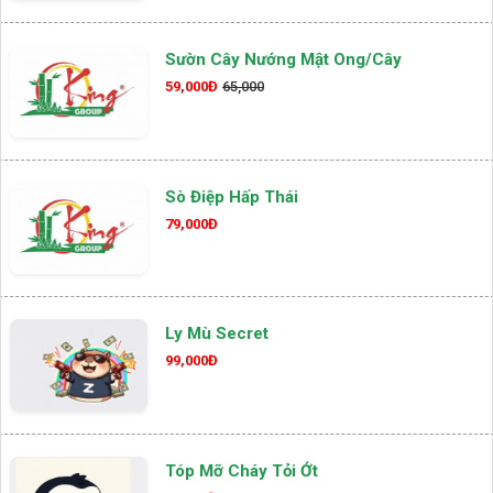
Sườn Cây Nướng Mật Ong/cây
59,000Đ
65,000
Sò Điệp Hấp Thái
79,000Đ
Ly Mù Secret
99,000Đ
Tóp Mỡ Cháy Tỏi Ớt