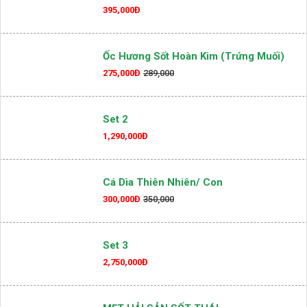
Gà Tre Lên Mẹt 5 Món
395,000Đ
Ốc Hương Sốt Hoàn Kim (Trứng Muối)
275,000Đ
289,000
Set 2
1,290,000Đ
Cá Dìa Thiên Nhiên/ Con
300,000Đ
350,000
Set 3
2,750,000Đ