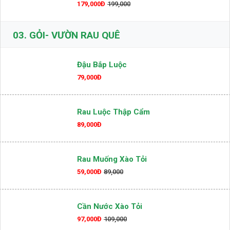
Khô Mực Chiên Nước Mắm
179,000Đ
199,000
03.
GỎI- VƯỜN RAU QUÊ
Đậu Bắp Luộc
79,000Đ
Rau Luộc Thập Cẩm
89,000Đ
Rau Muống Xào Tỏi
59,000Đ
89,000