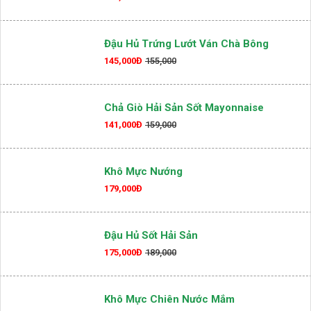
Cá Hồi NaUy Áo Chảo Kèm Salad Bơ
Tươi
155,000Đ
Đậu Hủ Trứng Lướt Ván Chà Bông
145,000Đ
155,000
Chả Giò Hải Sản Sốt Mayonnaise
141,000Đ
159,000
Khô Mực Nướng
179,000Đ
Đậu Hủ Sốt Hải Sản
175,000Đ
189,000