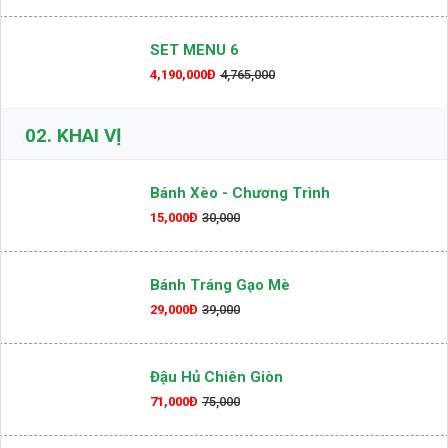
Set Menu Vip
6,476,000Đ
SET MENU 6
4,190,000Đ
4,765,000
02.
KHAI VỊ
Bánh Xèo - Chương Trình
15,000Đ
30,000
Bánh Tráng Gạo Mè
29,000Đ
39,000
Đậu Hủ Chiên Giòn