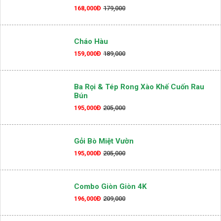
Bí Nụ Xào Bò
168,000Đ
179,000
Cháo Hàu
159,000Đ
189,000
Ba Rọi & Tép Rong Xào Khế Cuốn Rau
Bún
195,000Đ
205,000
Gỏi Bò Miệt Vườn
195,000Đ
205,000
Combo Giòn Giòn 4K