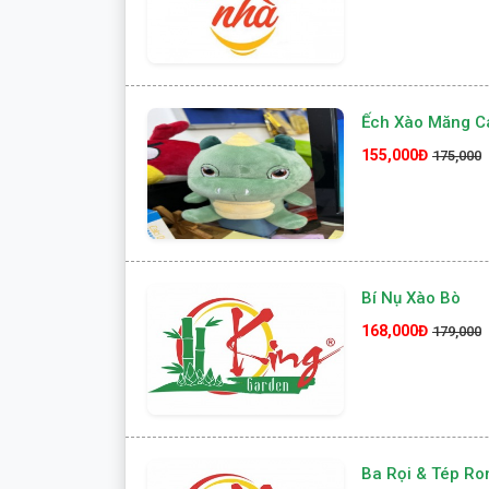
Ếch Xào Măng C
155,000Đ
175,000
Bí Nụ Xào Bò
168,000Đ
179,000
Ba Rọi & Tép R