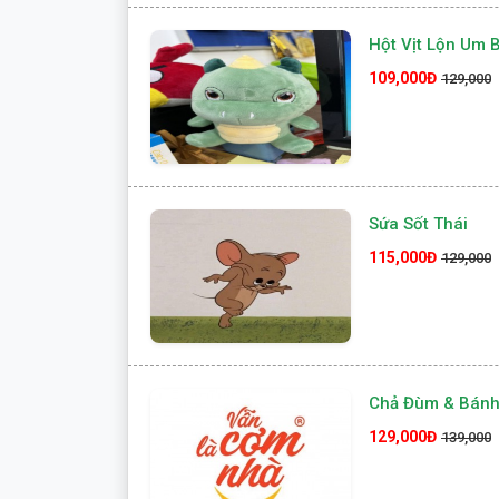
Hột Vịt Lộn Um 
109,000Đ
129,000
Sứa Sốt Thái
115,000Đ
129,000
Chả Đùm & Bánh
129,000Đ
139,000