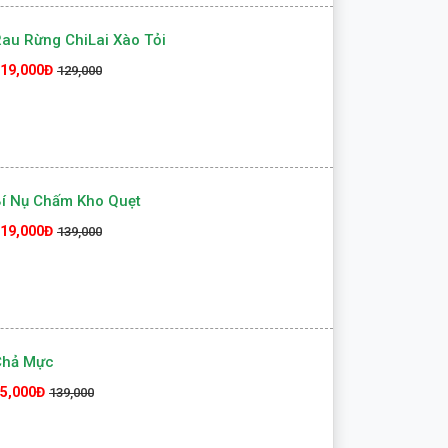
au Rừng ChiLai Xào Tỏi
19,000Đ
129,000
í Nụ Chấm Kho Quẹt
19,000Đ
139,000
Chả Mực
5,000Đ
139,000