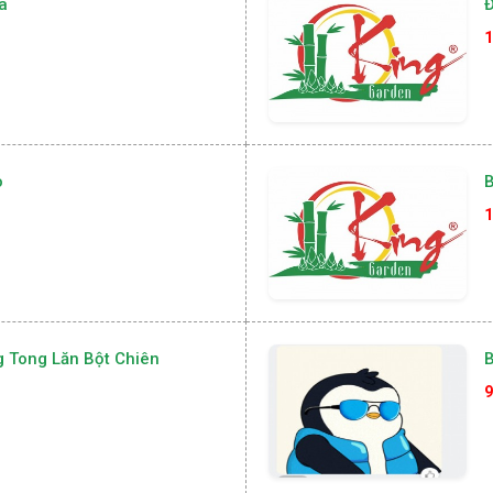
a
Đ
1
o
B
1
g Tong Lăn Bột Chiên
9