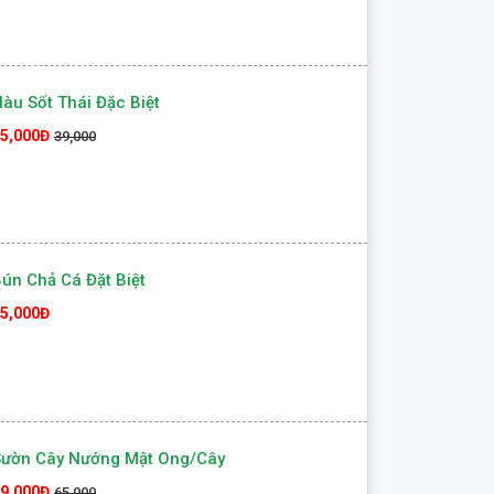
àu Sốt Thái Đặc Biệt
5,000Đ
39,000
ún Chả Cá Đặt Biệt
5,000Đ
Sườn Cây Nướng Mật Ong/cây
9,000Đ
65,000