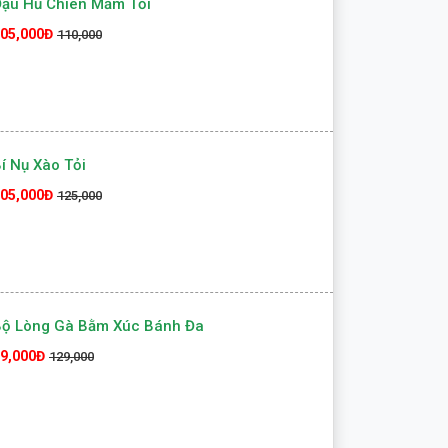
ậu Hủ Chiên Mắm Tỏi
05,000Đ
110,000
í Nụ Xào Tỏi
05,000Đ
125,000
Bộ Lòng Gà Bằm Xúc Bánh Đa
9,000Đ
129,000