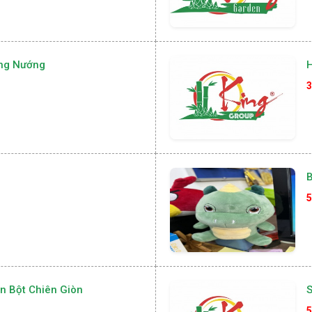
ng Nướng
H
3
B
5
n Bột Chiên Giòn
5