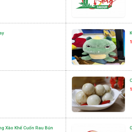
ay
K
1
1
ong Xào Khế Cuốn Rau Bún
G