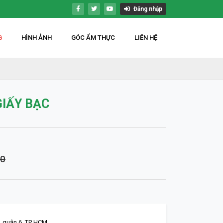
Đăng nhập
G
HÌNH ẢNH
GÓC ẨM THỰC
LIÊN HỆ
GIẤY BẠC
00
, quận 6. TP HCM