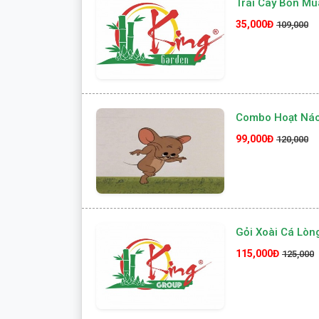
Trái Cây Bốn Mù
35,000Đ
109,000
Combo Hoạt Ná
99,000Đ
120,000
Gỏi Xoài Cá Lòn
115,000Đ
125,000