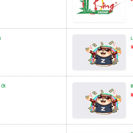
i
L
9
 Ớt
B
8