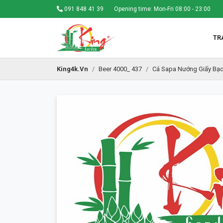
091 848 41 39
Opening time: Mon-Fri 08:00 - 23:00
TR
King4k.vn
Beer 4000_ 437
Cá Sapa Nướng Giấy Bạ