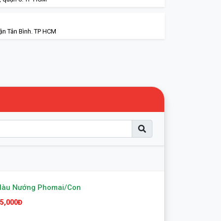
ận Tân Bình. TP HCM
Hàu Nướng Phomai/con
5,000Đ