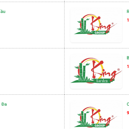
Bầu
R
1
B
1
 Đa
9