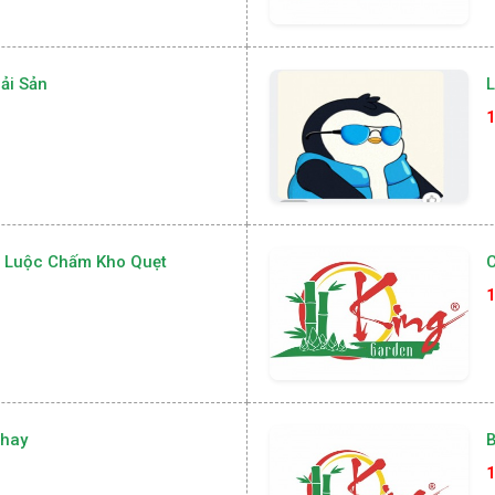
ải Sản
L
1
i Luộc Chấm Kho Quẹt
C
1
Chay
1