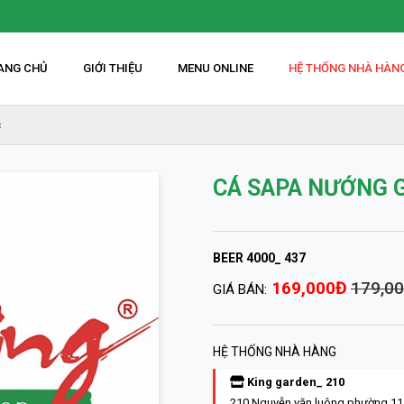
ANG CHỦ
GIỚI THIỆU
MENU ONLINE
HỆ THỐNG NHÀ HÀN
c
CÁ SAPA NƯỚNG 
BEER 4000_ 437
169,000Đ
179,0
GIÁ BÁN:
HỆ THỐNG NHÀ HÀNG
King garden_ 210
210 Nguyễn văn luông phường 11