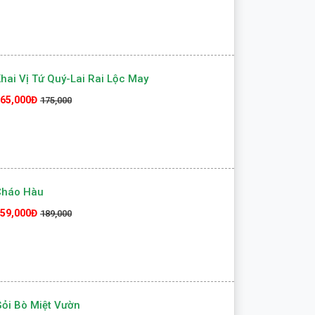
hai Vị Tứ Quý-Lai Rai Lộc May
65,000Đ
175,000
Cháo Hàu
59,000Đ
189,000
ỏi Bò Miệt Vườn