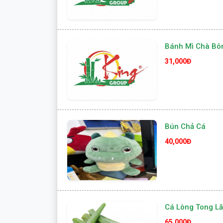
Bánh Mì Chà Bô
31,000Đ
Bún Chả Cá
40,000Đ
Cá Lòng Tong Lă
65,000Đ