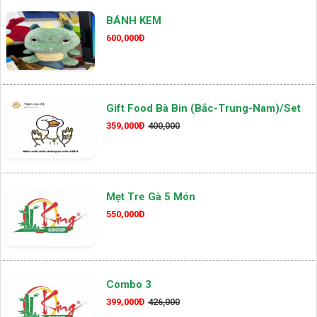
BÁNH KEM
600,000Đ
Gift Food Bà Bin (Bắc-Trung-Nam)/set
359,000Đ
400,000
Mẹt Tre Gà 5 Món
550,000Đ
Combo 3
399,000Đ
426,000