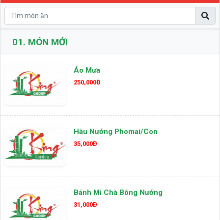
01.
MÓN MỚI
Áo Mưa
250,000Đ
Hàu Nướng Phomai/con
35,000Đ
Bánh Mì Chà Bông Nướng
31,000Đ