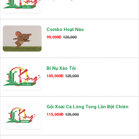
Combo Hoạt Náo
99,000Đ
120,000
Bí Nụ Xào Tỏi
105,000Đ
125,000
Gỏi Xoài Cá Lòng Tong Lăn Bột Chiên
115,000Đ
125,000