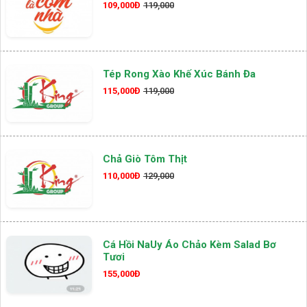
109,000Đ
119,000
Tép Rong Xào Khế Xúc Bánh Đa
115,000Đ
119,000
Chả Giò Tôm Thịt
110,000Đ
129,000
Cá Hồi NaUy Áo Chảo Kèm Salad Bơ
Tươi
155,000Đ