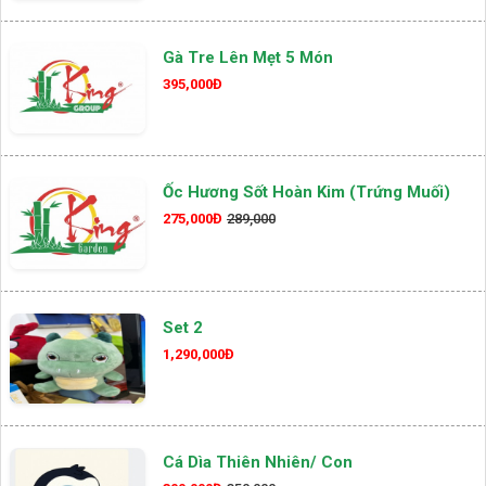
Gà Tre Lên Mẹt 5 Món
395,000Đ
Ốc Hương Sốt Hoàn Kim (Trứng Muối)
275,000Đ
289,000
Set 2
1,290,000Đ
Cá Dìa Thiên Nhiên/ Con