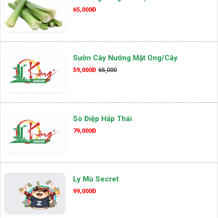
65,000Đ
Sườn Cây Nướng Mật Ong/cây
59,000Đ
65,000
Sò Điệp Hấp Thái
79,000Đ
Ly Mù Secret
99,000Đ