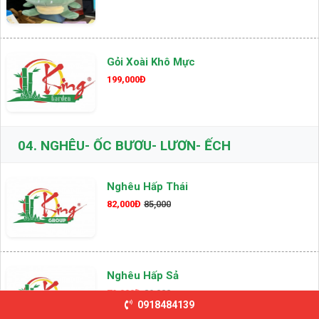
Gỏi Xoài Khô Mực
199,000Đ
04.
NGHÊU- ỐC BƯƠU- LƯƠN- ẾCH
Nghêu Hấp Thái
82,000Đ
85,000
Nghêu Hấp Sả
79,000Đ
89,000
0918484139