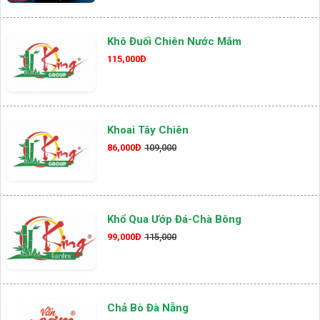
Khô Đuối Chiên Nước Mắm
115,000Đ
Khoai Tây Chiên
86,000Đ
109,000
Khổ Qua Ướp Đá-Chà Bông
99,000Đ
115,000
Chả Bò Đà Nẵng