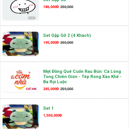
186,000Đ
250,000
Set Gặp Gỡ 2 (4 Khách)
195,000Đ
250,000
Mẹt Đồng Quê Cuốn Rau Bún: Cá Lòng
Tong Chiên Giòn - Tép Rong Xào Khế -
Ba Rọi Luộc
245,000Đ
259,000
Set 1
1,550,000Đ