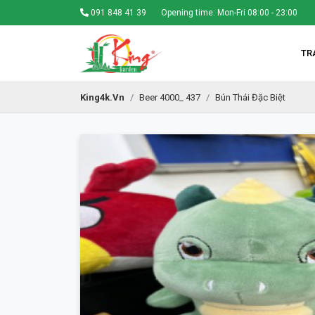
091 848 41 39
Opening time: Mon-Fri 08:00 - 23:00
TR
King4k.vn
Beer 4000_ 437
Bún Thái Đặc Biệt