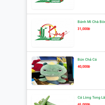
Bánh Mì Chà Bô
31,000Đ
Bún Chả Cá
40,000Đ
Cá Lòng Tong Lă
65,000Đ