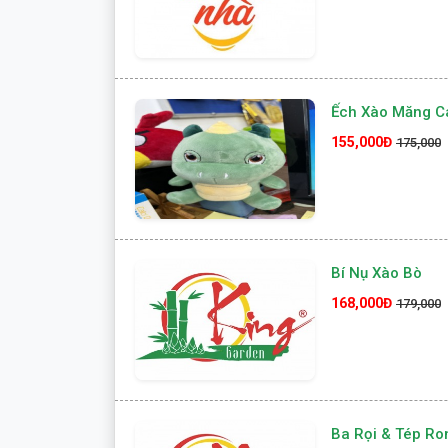
Ếch Xào Măng C
155,000Đ
175,000
Bí Nụ Xào Bò
168,000Đ
179,000
Ba Rọi & Tép R