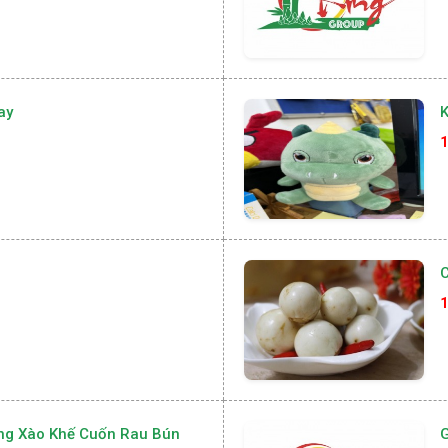
ay
K
1
1
ong Xào Khế Cuốn Rau Bún
G