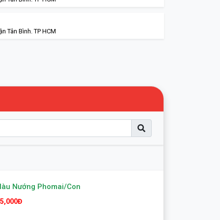
ận Tân Bình. TP HCM
Hàu Nướng Phomai/con
5,000Đ