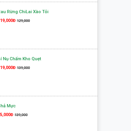
au Rừng ChiLai Xào Tỏi
19,000Đ
129,000
í Nụ Chấm Kho Quẹt
19,000Đ
139,000
Chả Mực
5,000Đ
139,000