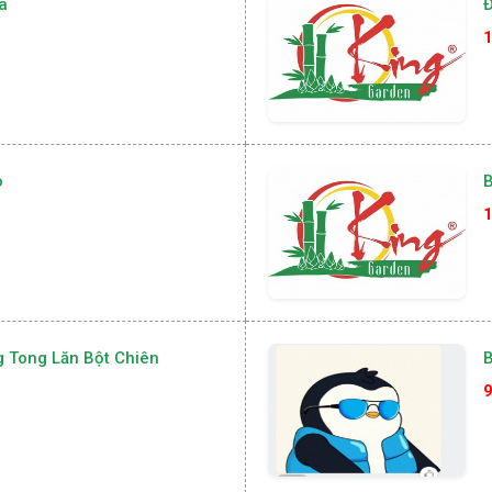
a
Đ
1
o
B
1
g Tong Lăn Bột Chiên
9