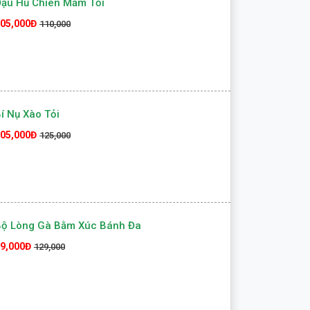
ậu Hủ Chiên Mắm Tỏi
05,000Đ
110,000
í Nụ Xào Tỏi
05,000Đ
125,000
Bộ Lòng Gà Bằm Xúc Bánh Đa
9,000Đ
129,000