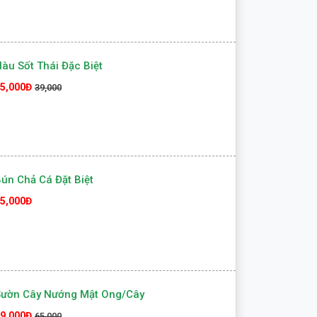
àu Sốt Thái Đặc Biệt
5,000Đ
39,000
ún Chả Cá Đặt Biệt
5,000Đ
Sườn Cây Nướng Mật Ong/cây
9,000Đ
65,000