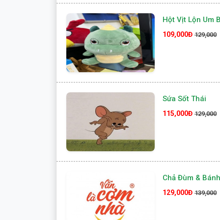
Hột Vịt Lộn Um 
109,000Đ
129,000
Sứa Sốt Thái
115,000Đ
129,000
Chả Đùm & Bánh
129,000Đ
139,000