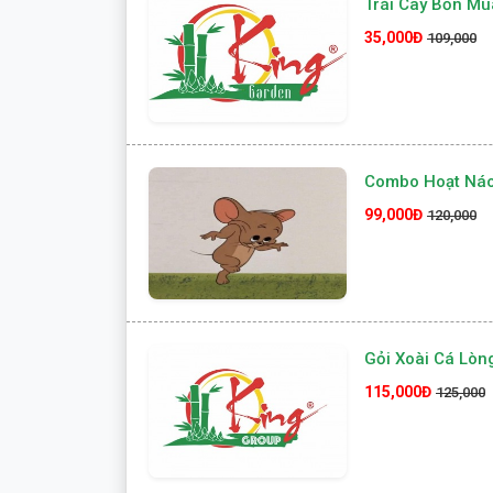
Trái Cây Bốn Mù
35,000Đ
109,000
Combo Hoạt Ná
99,000Đ
120,000
Gỏi Xoài Cá Lòn
115,000Đ
125,000