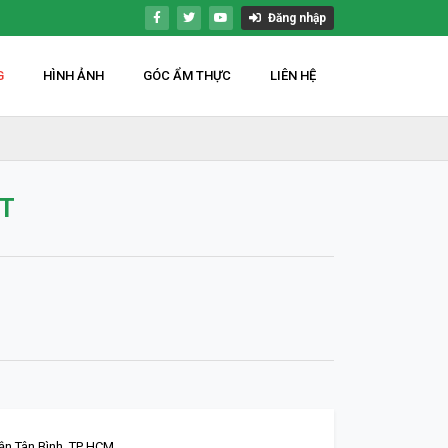
Đăng nhập
G
HÌNH ẢNH
GÓC ẨM THỰC
LIÊN HỆ
ỆT
ận Tân Bình. TP HCM