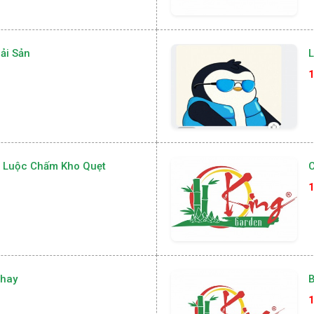
ải Sản
L
1
i Luộc Chấm Kho Quẹt
C
1
Chay
1