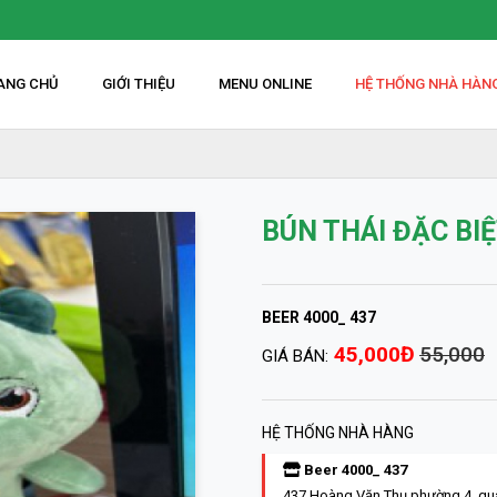
ANG CHỦ
GIỚI THIỆU
MENU ONLINE
HỆ THỐNG NHÀ HÀN
BÚN THÁI ĐẶC BI
BEER 4000_ 437
45,000Đ
55,000
GIÁ BÁN:
HỆ THỐNG NHÀ HÀNG
Beer 4000_ 437
437 Hoàng Văn Thụ phường 4, qu