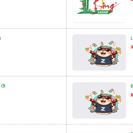
i
L
9
 Ớt
B
8