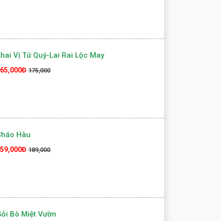
hai Vị Tứ Quý-Lai Rai Lộc May
65,000Đ
175,000
Cháo Hàu
59,000Đ
189,000
ỏi Bò Miệt Vườn