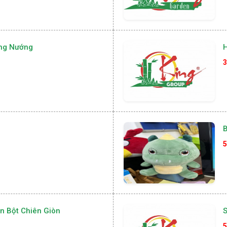
ng Nướng
H
3
B
5
n Bột Chiên Giòn
5