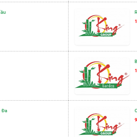
Bầu
R
1
B
1
 Đa
9