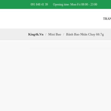
091 848 41 39
Opening time: Mon-Fri 08:00 - 23:00
TR
King4k.vn
Mini Bao
Bánh Bao Nhân Chay 66.7g