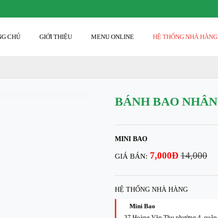
ANG CHỦ
GIỚI THIỆU
MENU ONLINE
HỆ THỐNG NHÀ HÀN
BÁNH BAO NHÂN 
MINI BAO
7,000Đ
14,000
GIÁ BÁN:
HỆ THỐNG NHÀ HÀNG
Mini Bao
37 Hoàng Văn Thụ phường 4, quậ