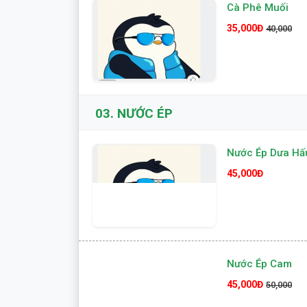
Cà Phê Muối
35,000Đ
40,000
03.
NƯỚC ÉP
Nước Ép Dưa Hấ
45,000Đ
Nước Ép Cam
45,000Đ
50,000