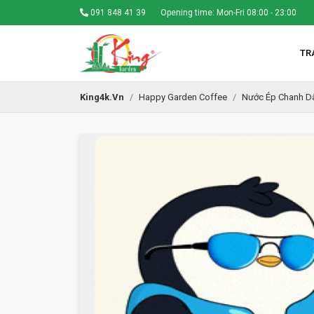
091 848 41 39
Opening time: Mon-Fri 08:00 - 23:00
TR
King4k.vn
Happy Garden Coffee
Nước Ép Chanh D