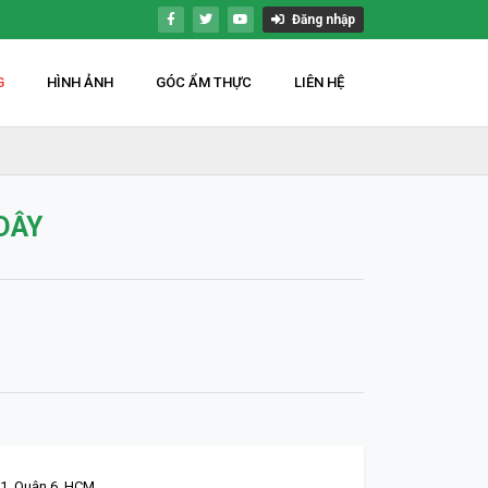
Đăng nhập
G
HÌNH ẢNH
GÓC ẨM THỰC
LIÊN HỆ
DÂY
1, Quận 6. HCM