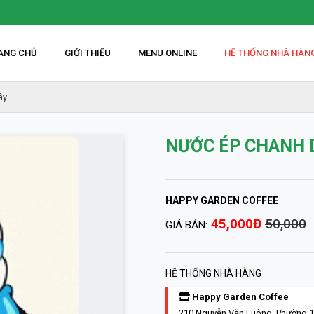
ANG CHỦ
GIỚI THIỆU
MENU ONLINE
HỆ THỐNG NHÀ HÀN
ây
NƯỚC ÉP CHANH 
HAPPY GARDEN COFFEE
45,000Đ
50,000
GIÁ BÁN:
HỆ THỐNG NHÀ HÀNG
Happy Garden Coffee
210 Nguyễn Văn Luông, Phường 1