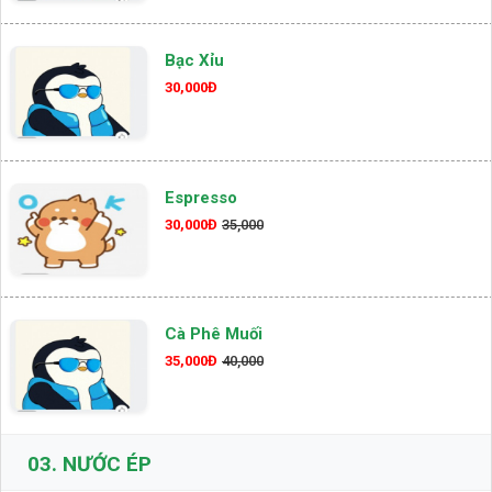
Bạc Xỉu
30,000Đ
Espresso
30,000Đ
35,000
Cà Phê Muối
35,000Đ
40,000
03.
NƯỚC ÉP