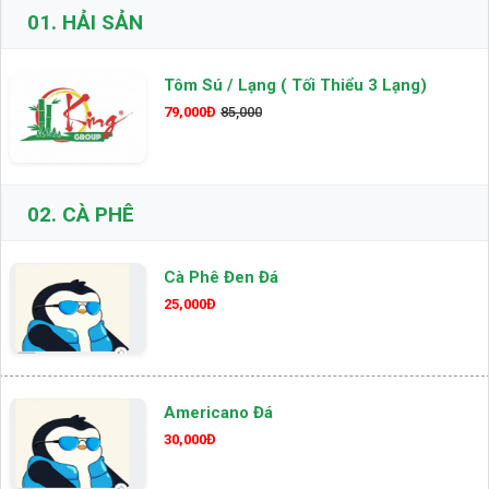
01.
HẢI SẢN
Tôm Sú / Lạng ( Tối Thiểu 3 Lạng)
79,000Đ
85,000
02.
CÀ PHÊ
Cà Phê Đen Đá
25,000Đ
Americano Đá
30,000Đ