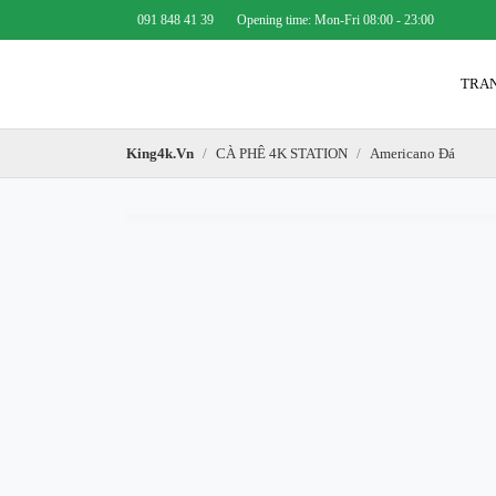
091 848 41 39
Opening time: Mon-Fri 08:00 - 23:00
TR
King4k.vn
CÀ PHÊ 4K STATION
Americano Đá