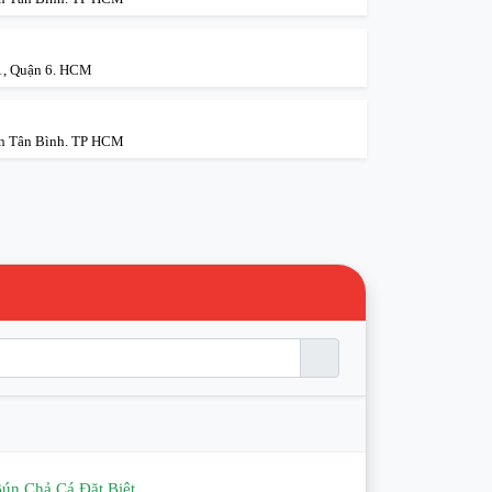
1, Quận 6. HCM
ận Tân Bình. TP HCM
ún Chả Cá Đặt Biệt