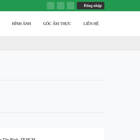
Đăng nhập
G
HÌNH ẢNH
GÓC ẨM THỰC
LIÊN HỆ
ận Tân Bình. TP HCM