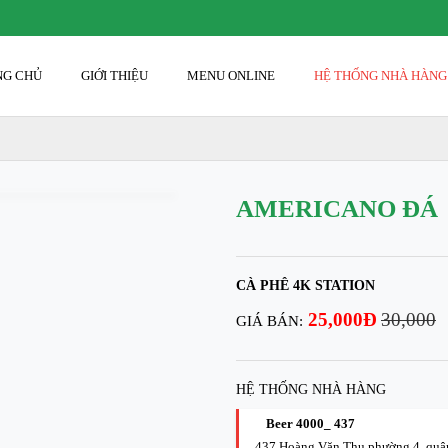
ANG CHỦ
GIỚI THIỆU
MENU ONLINE
HỆ THỐNG NHÀ HÀN
AMERICANO ĐÁ
CÀ PHÊ 4K STATION
25,000Đ
30,000
GIÁ BÁN:
HỆ THỐNG NHÀ HÀNG
Beer 4000_ 437
437 Hoàng Văn Thụ phường 4, qu