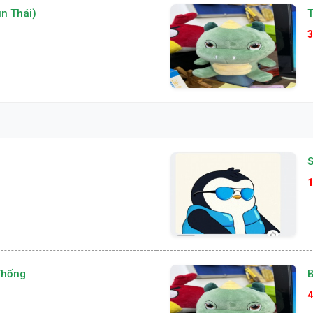
n Thái)
T
3
S
1
Thống
B
4