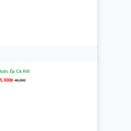
ước Ép Cà Rốt
5,000Đ
40,000