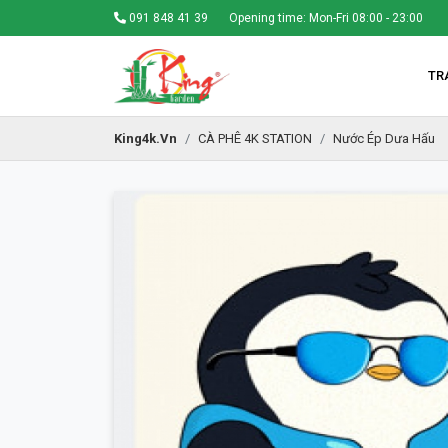
091 848 41 39
Opening time: Mon-Fri 08:00 - 23:00
TR
King4k.vn
CÀ PHÊ 4K STATION
Nước Ép Dưa Hấu