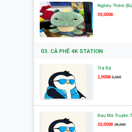
Nghêu Thêm (Bú
30,000Đ
03.
CÀ PHÊ 4K STATION
Trà Đá
2,000Đ
5,000
Rau Má Truyền 
20,000Đ
25,000