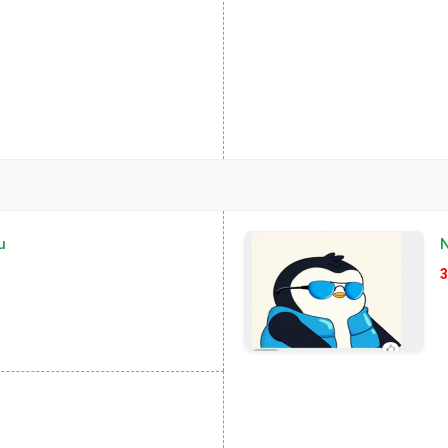
u
N
3