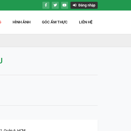
Đăng nhập
G
HÌNH ẢNH
GÓC ẨM THỰC
LIÊN HỆ
U
1, Quận 6. HCM