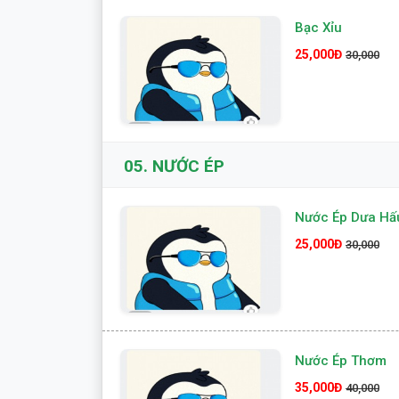
Bạc Xỉu
25,000Đ
30,000
05.
NƯỚC ÉP
Nước Ép Dưa Hấ
25,000Đ
30,000
Nước Ép Thơm
35,000Đ
40,000