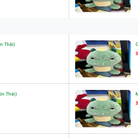
n Thải)
C
3
ún Thái)
M
3