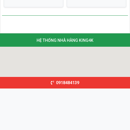
HỆ THỐNG NHÀ HÀNG KING4K
0918484139
©2026
King Garden