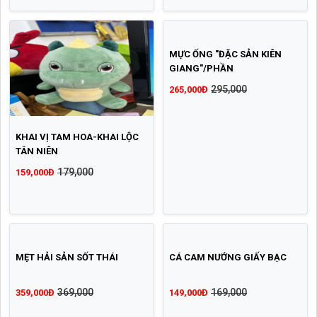
MỰC ỐNG "ĐẶC SẢN KIÊN
GIANG"/PHẦN
295,000
265,000Đ
KHAI VỊ TAM HOA-KHAI LỘC
TÂN NIÊN
179,000
159,000Đ
MẸT HẢI SẢN SỐT THÁI
CÁ CAM NƯỚNG GIẤY BẠC
369,000
169,000
359,000Đ
149,000Đ