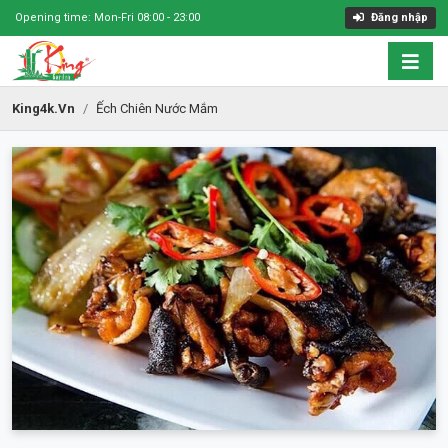
Opening time: Mon-Fri 08:00 - 23:00
Đăng nhập
King4k.vn
Ếch Chiên Nước Mắm