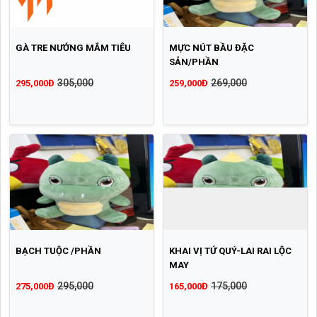
GÀ TRE NƯỚNG MẮM TIÊU
MỰC NÚT BẦU ĐẶC
SẢN/PHẦN
305,000
269,000
295,000Đ
259,000Đ
BẠCH TUỘC /PHẦN
KHAI VỊ TỨ QUÝ-LAI RAI LỘC
MAY
295,000
175,000
275,000Đ
165,000Đ