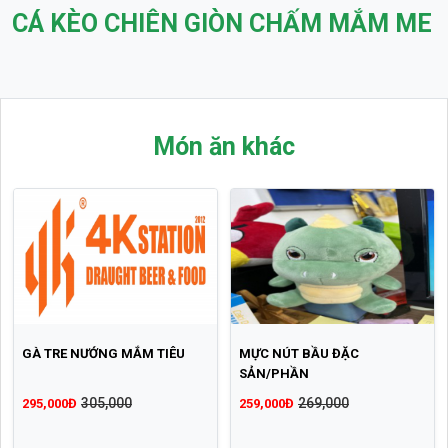
CÁ KÈO CHIÊN GIÒN CHẤM MẮM ME
Món ăn khác
GÀ TRE NƯỚNG MẮM TIÊU
MỰC NÚT BẦU ĐẶC
SẢN/PHẦN
305,000
269,000
295,000Đ
259,000Đ