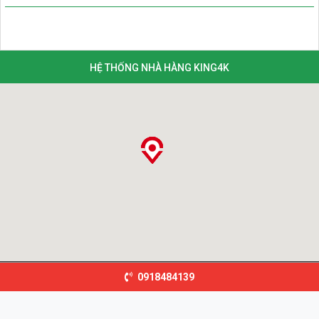
HỆ THỐNG NHÀ HÀNG KING4K
0918484139
©2026
King Garden